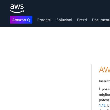
Amazon Q
Prodotti
Soluzioni
Prezzi
Document
Passa al contenuto principale
AW
Inserito
È possi
miglior
potenzi
1.12
. 