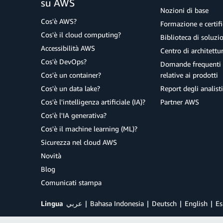
su AWS
Nozioni di base
Cos'è AWS?
Formazione e certifi
Cos'è il cloud computing?
Biblioteca di soluz
Accessibilità AWS
Centro di architettu
Cos'è DevOps?
Domande frequenti 
Cos'è un container?
relative ai prodotti
Cos'è un data lake?
Report degli analisti
Cos'è l'intelligenza artificiale (IA)?
Partner AWS
Cos'è l'IA generativa?
Cos'è il machine learning (ML)?
Sicurezza nel cloud AWS
Novità
Blog
Comunicati stampa
Lingua
عربي
Bahasa Indonesia
Deutsch
English
Es