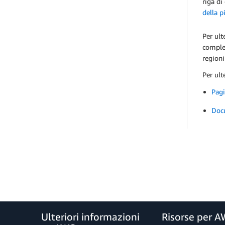
riga di
della p
Per ult
complet
regioni
Per ult
Pagi
Doc
Ulteriori informazioni
Risorse per 