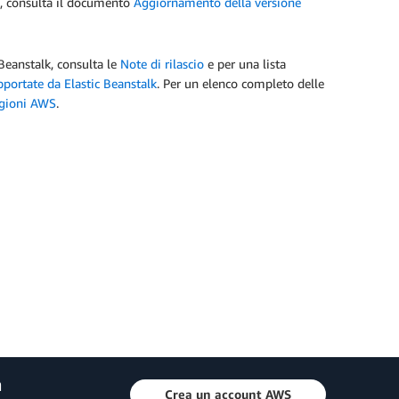
ni, consulta il documento
Aggiornamento della versione
Beanstalk, consulta le
Note di rilascio
e per una lista
portate da Elastic Beanstalk
. Per un elenco completo delle
regioni AWS
.
a
Crea un account AWS