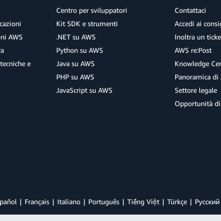
Centro per sviluppatori
Contattaci
cazioni
Kit SDK e strumenti
Accedi ai consig
ioni AWS
.NET su AWS
Inoltra un tick
ra
Python su AWS
AWS re:Post
tecniche e
Java su AWS
Knowledge Cen
PHP su AWS
Panoramica di
JavaScript su AWS
Settore legale
Opportunità di
pañol
Français
Italiano
Português
Tiếng Việt
Türkçe
Ρусский