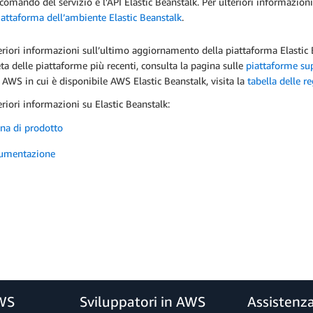
 comando del servizio e l'API Elastic Beanstalk. Per ulteriori informazio
iattaforma dell’ambiente Elastic Beanstalk
.
eriori informazioni sull’ultimo aggiornamento della piattaforma Elastic 
a delle piattaforme più recenti, consulta la pagina sulle
piattaforme sup
 AWS in cui è disponibile AWS Elastic Beanstalk, visita la
tabella delle 
eriori informazioni su Elastic Beanstalk:
na di prodotto
umentazione
AWS
Sviluppatori in AWS
Assistenz