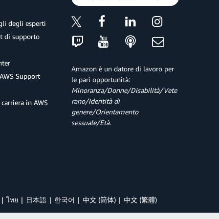
li degli esperti
et di supporto
ter
Amazon è un datore di lavoro per
 AWS Support
le pari opportunità:
Minoranza/Donne/Disabilità/Vete
rano/Identità di
 carriera in AWS
genere/Orientamento
sessuale/Età.
ไทย
日本語
한국어
中文 (简体)
中文 (繁體)