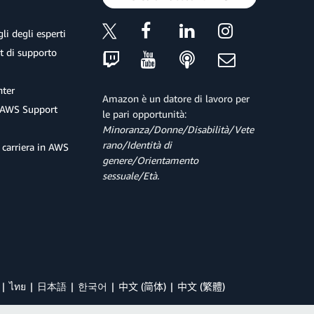
li degli esperti
et di supporto
ter
Amazon è un datore di lavoro per
 AWS Support
le pari opportunità:
Minoranza/Donne/Disabilità/Vete
rano/Identità di
 carriera in AWS
genere/Orientamento
sessuale/Età.
ไทย
日本語
한국어
中文 (简体)
中文 (繁體)