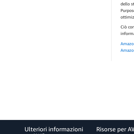
dello s
Purpose
ottimiz
Ciò con
inform
Amazo
Amazon
Ulteriori informazioni
Risorse per 