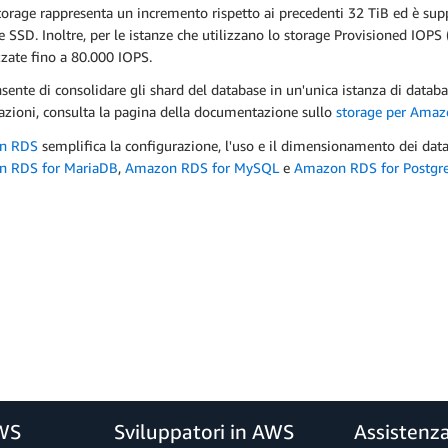
torage rappresenta un incremento rispetto ai precedenti 32 TiB ed è supp
 SSD. Inoltre, per le istanze che utilizzano lo storage Provisioned IOP
zate fino a 80.000 IOPS.
sente di consolidare gli shard del database in un'unica istanza di databa
azioni, consulta la pagina della documentazione sullo
storage per Ama
n RDS
semplifica la configurazione, l'uso e il dimensionamento dei datab
 RDS for MariaDB
,
Amazon RDS for MySQL
e
Amazon RDS for Postgr
AWS
Sviluppatori in AWS
Assistenz