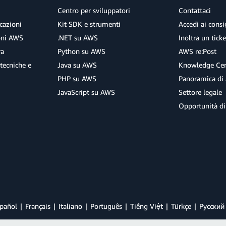
Centro per sviluppatori
Contattaci
cazioni
Kit SDK e strumenti
Accedi ai consig
ioni AWS
.NET su AWS
Inoltra un tick
ra
Python su AWS
AWS re:Post
tecniche e
Java su AWS
Knowledge Cen
PHP su AWS
Panoramica di
JavaScript su AWS
Settore legale
Opportunità di
pañol
Français
Italiano
Português
Tiếng Việt
Türkçe
Ρусский