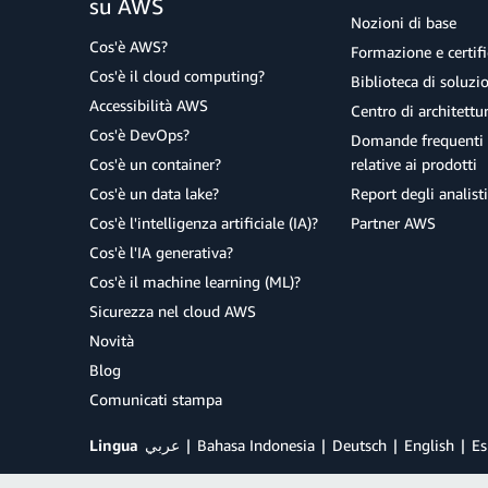
su AWS
Nozioni di base
Cos'è AWS?
Formazione e certifi
Cos'è il cloud computing?
Biblioteca di soluz
Accessibilità AWS
Centro di architettu
Cos'è DevOps?
Domande frequenti 
Cos'è un container?
relative ai prodotti
Cos'è un data lake?
Report degli analisti
Cos'è l'intelligenza artificiale (IA)?
Partner AWS
Cos'è l'IA generativa?
Cos'è il machine learning (ML)?
Sicurezza nel cloud AWS
Novità
Blog
Comunicati stampa
Lingua
عربي
Bahasa Indonesia
Deutsch
English
Es