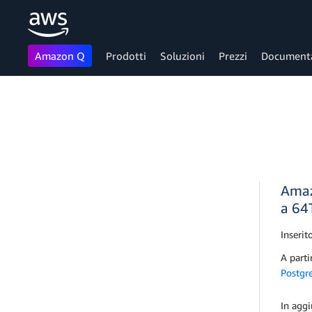
Amazon Q
Prodotti
Soluzioni
Prezzi
Document
Passa al contenuto principale
Amaz
a 64
Inserito
A parti
Postgr
In aggi