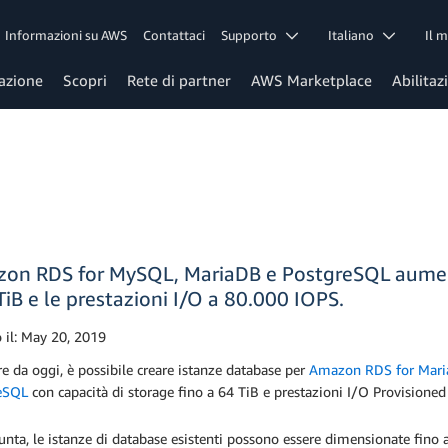
Informazioni su AWS
Contattaci
Supporto
Italiano
Il 
azione
Scopri
Rete di partner
AWS Marketplace
Abilitaz
on RDS for MySQL, MariaDB e PostgreSQL aumen
TiB e le prestazioni I/O a 80.000 IOPS.
 il:
May 20, 2019
re da oggi, è possibile creare istanze database per
Amazon RDS for Mar
eSQL
con capacità di storage fino a 64 TiB e prestazioni I/O Provisioned
unta, le istanze di database esistenti possono essere dimensionate fino a