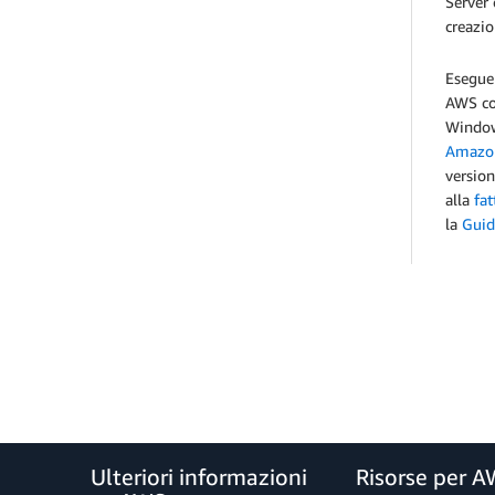
Server
creazi
Eseguen
AWS con
Windows
Amazo
versio
alla
fat
la
Guid
Ulteriori informazioni
Risorse per 