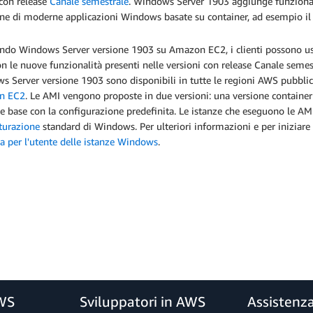
 con release
Canale semestrale
. Windows Server 1903 aggiunge funzionali
one di moderne applicazioni Windows basate su container, ad esempio il
do Windows Server versione 1903 su Amazon EC2, i clienti possono usufrui
 le nuove funzionalità presenti nelle versioni con release Canale semes
 Server versione 1903 sono disponibili in tutte le regioni AWS pubbli
n EC2
. Le AMI vengono proposte in due versioni: una versione container c
ne base con la configurazione predefinita. Le istanze che eseguono le 
turazione
standard di Windows. Per ulteriori informazioni e per iniziare
a per l'utente delle istanze Windows
.
AWS
Sviluppatori in AWS
Assistenz