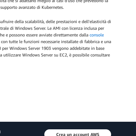
tà che si adattano meglio ai casi d'uso che prevedono la
 supporto avanzato di Kubernetes.
re della scalabilità, delle prestazioni e dell'elasticità di
trale di Windows Server. Le AMI con licenza inclusa per
che e possono essere avviate direttamente dalla
console
on tutte le funzioni necessarie installate di fabbrica e una
AMI per Windows Server 1903 vengono addebitate in base
 a utilizzare Windows Server su EC2, è possibile consultare
a
Crea un account AWS