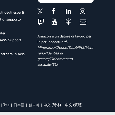
li degli esperti
et di supporto
ter
Amazon è un datore di lavoro per
 AWS Support
le pari opportunità:
Minoranza/Donne/Disabilità/Vete
rano/Identità di
 carriera in AWS
genere/Orientamento
sessuale/Età.
ไทย
日本語
한국어
中文 (简体)
中文 (繁體)