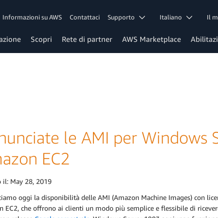
Informazioni su AWS
Contattaci
Supporto
Italiano
Il 
azione
Scopri
Rete di partner
AWS Marketplace
Abilitaz
nunciate le AMI per Windows S
azon EC2
 il:
May 28, 2019
iamo oggi la disponibilità delle AMI (Amazon Machine Images) con lice
EC2, che offrono ai clienti un modo più semplice e flessibile di ricever