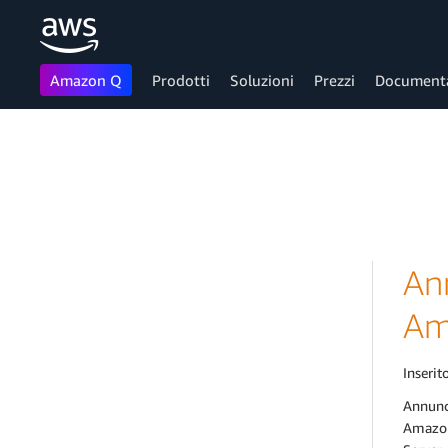
Amazon Q
Prodotti
Soluzioni
Prezzi
Document
Passa al contenuto principale
An
Am
Inserito
Annunc
Amazon 