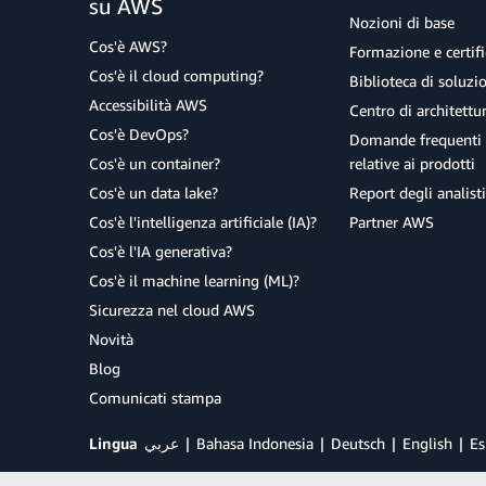
su AWS
Nozioni di base
Cos'è AWS?
Formazione e certifi
Cos'è il cloud computing?
Biblioteca di soluz
Accessibilità AWS
Centro di architettu
Cos'è DevOps?
Domande frequenti 
Cos'è un container?
relative ai prodotti
Cos'è un data lake?
Report degli analisti
Cos'è l'intelligenza artificiale (IA)?
Partner AWS
Cos'è l'IA generativa?
Cos'è il machine learning (ML)?
Sicurezza nel cloud AWS
Novità
Blog
Comunicati stampa
Lingua
عربي
Bahasa Indonesia
Deutsch
English
Es