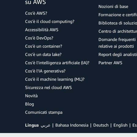
su AWS
Nozioni di base
Cos'è AWS?
Formazione e certifi
Cos'è il cloud computing?
Biblioteca di soluz
Accessibilità AWS
Centro di architettu
Cos'è DevOps?
Domande frequenti 
Cos'è un container?
relative ai prodotti
Cos'è un data lake?
Report degli analisti
Cos'è l'intelligenza artificiale (IA)?
Partner AWS
Cos'è l'IA generativa?
Cos'è il machine learning (ML)?
Sicurezza nel cloud AWS
Novità
Blog
Comunicati stampa
Lingua
عربي
Bahasa Indonesia
Deutsch
English
Es