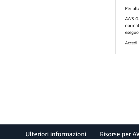
Per ult
AWS Gov
normati
eseguon
Accedi
Ulteriori informazioni
Risorse per 