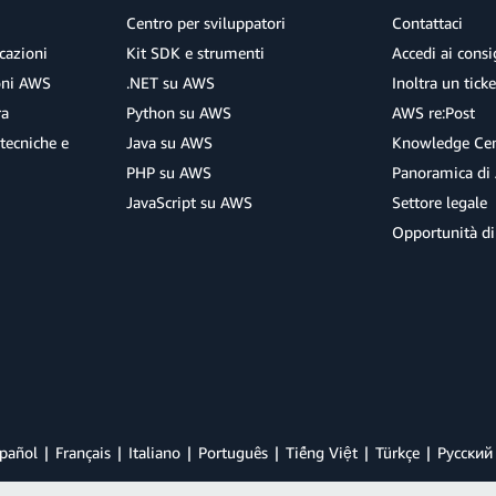
Centro per sviluppatori
Contattaci
cazioni
Kit SDK e strumenti
Accedi ai consig
ioni AWS
.NET su AWS
Inoltra un tick
ra
Python su AWS
AWS re:Post
tecniche e
Java su AWS
Knowledge Cen
PHP su AWS
Panoramica di
JavaScript su AWS
Settore legale
Opportunità di
pañol
Français
Italiano
Português
Tiếng Việt
Türkçe
Ρусский