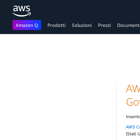
Amazon Q
Prodotti
Soluzioni
Prezzi
Document
Passa al contenuto principale
AW
Gov
Inserito
AWS C
(Stati 