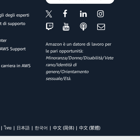
li degli esperti
et di supporto
ter
Amazon è un datore di lavoro per
 AWS Support
le pari opportunità:
Minoranza/Donne/Disabilità/Vete
rano/Identità di
 carriera in AWS
genere/Orientamento
sessuale/Età.
ไทย
日本語
한국어
中文 (简体)
中文 (繁體)