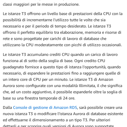
classi maggiori per le messe in produzione.
Le istanze T3 offrono un livello base di prestazioni della CPU con la
possibilità di incrementarne l’utilizzo tutte le volte che sia
necessario e per il periodo di tempo desiderato. Le istanze T3
offrono il perfetto equilibrio tra elaborazione, memoria e risorse di
rete e sono progettate per carichi di lavoro di database che
utilizzano la CPU moderatamente con picchi di utilizzo occasionali.
Le istanze T3 accumulano crediti CPU quando un carico di lavoro
funziona al di sotto della soglia di base. Ogni credito CPU
guadagnato fornisce a questo tipo di istanza l’opportunità, quando
necessario, di espandere le prestazioni fino a raggiungere quelle di
un intero core di CPU per un minuto. Le istanze T3 di Amazon
Aurora sono configurate con una modalità Illimitata, il che significa
che, ad un costo aggiuntivo, è possibile espanderle oltre la soglia di
base su una finestra temporale di 24 ore.
Dalla
Console di gestione di Amazon RDS
, sarà possibile creare una
nuova istanza T3 o modificare l’istanza Aurora di database esistente
ed effettuarne il dimensionamento a un tipo T3. Per ulteriori
dettagli e per scoprire quali versioni di Aurora sono supportate,