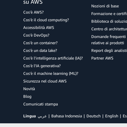
su AWS
Nozioni di base
Cos'è AWS?
Formazione e certifi
Cos'è il cloud computing?
Biblioteca di soluz
Accessibilità AWS
Centro di architettu
Cos'è DevOps?
Domande frequenti 
Cos'è un container?
relative ai prodotti
Cos'è un data lake?
Report degli analisti
Cos'è l'intelligenza artificiale (IA)?
Partner AWS
Cos'è l'IA generativa?
Cos'è il machine learning (ML)?
Sicurezza nel cloud AWS
Novità
Blog
Comunicati stampa
Lingua
عربي
Bahasa Indonesia
Deutsch
English
Es