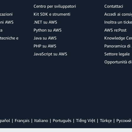
Centro per sviluppatori
Contattaci
cazioni
Kit SDK e strumenti
Accedi ai consig
ioni AWS
.NET su AWS
Inoltra un tick
ra
Python su AWS
AWS re:Post
tecniche e
Java su AWS
Knowledge Cen
PHP su AWS
Panoramica di
JavaScript su AWS
Settore legale
Opportunità di
pañol
Français
Italiano
Português
Tiếng Việt
Türkçe
Ρусский