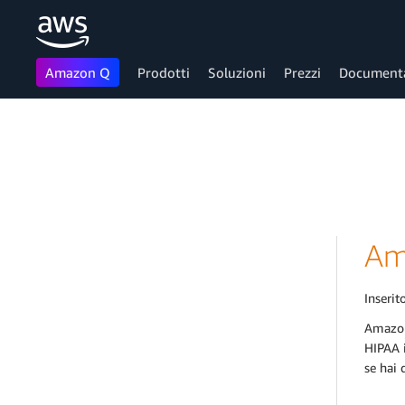
Amazon Q
Prodotti
Soluzioni
Prezzi
Document
Passa al contenuto principale
Am
Inserito
Amazon
HIPAA i
se hai 