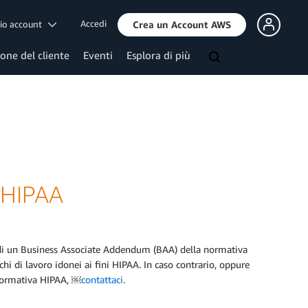
Accedi
mio account
Crea un Account AWS
ione del cliente
Eventi
Esplora di più
 HIPAA
di un Business Associate Addendum (BAA) della normativa
i di lavoro idonei ai fini HIPAA. In caso contrario, oppure
 normativa HIPAA, ￼
contattaci
.