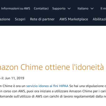
Informazioni su AWS
Contattaci
Supporto
Italiano
Il 
azione
Scopri
Rete di partner
AWS Marketplace
Abilitaz
azon Chime ottiene l'idoneità
 il:
Jun 11, 2019
 Chime è ora un
servizio idoneo ai fini HIPAA
Se hai una stipulazione 
n corso con AWS, puoi ora iniziare a utilizzare Amazon Chime per i carich
domande sull'utilizzo di AWS con carichi di lavoro regolamentati dalla