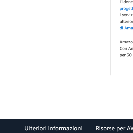
L'idone
proget
i servi
ulterio
di Ama
Amazon 
Con Am
per 30 
Ulteriori informazioni
Risorse per 