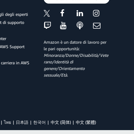
li degli esperti
et di supporto
ter
Amazon è un datore di lavoro per
 AWS Support
le pari opportunità:
Minoranza/Donne/Disabilità/Vete
rano/Identità di
 carriera in AWS
genere/Orientamento
sessuale/Età.
ไทย
日本語
한국어
中文 (简体)
中文 (繁體)