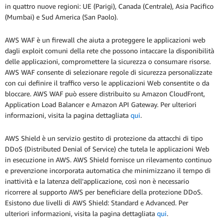
in quattro nuove regioni: UE (Parigi), Canada (Centrale), Asia Pacifico
(Mumbai) e Sud America (San Paolo).
AWS WAF è un firewall che aiuta a proteggere le applicazioni web
dagli exploit comuni della rete che possono intaccare la disponibilità
delle applicazioni, compromettere la sicurezza o consumare risorse.
AWS WAF consente di selezionare regole di sicurezza personalizzate
con cui definire il traffico verso le applicazioni Web consentite o da
bloccare. AWS WAF può essere distribuito su Amazon CloudFront,
Application Load Balancer e Amazon API Gateway. Per ulteriori
informazioni, visita la pagina dettagliata
qui
.
AWS Shield è un servizio gestito di protezione da attacchi di tipo
DDoS (Distributed Denial of Service) che tutela le applicazioni Web
in esecuzione in AWS. AWS Shield fornisce un rilevamento continuo
e prevenzione incorporata automatica che minimizzano il tempo di
inattività e la latenza dell'applicazione, così non è necessario
ricorrere al supporto AWS per beneficiare della protezione DDoS.
Esistono due livelli di AWS Shield: Standard e Advanced. Per
ulteriori informazioni, visita la pagina dettagliata
qui
.