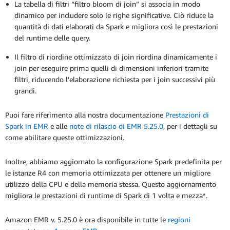
La tabella di filtri “filtro bloom di join” si associa in modo
dinamico per includere solo le righe significative. Ciò riduce la
quantità di dati elaborati da Spark e migliora così le prestazioni
del runtime delle query.
Il filtro di riordine ottimizzato di join riordina dinamicamente i
join per eseguire prima quelli di dimensioni inferiori tramite
filtri, riducendo l'elaborazione richiesta per i join successivi più
grandi.
Puoi fare riferimento alla nostra documentazione
Prestazioni di
Spark in EMR
e alle
note di rilascio di EMR 5.25.0
, per i dettagli su
come abilitare queste ottimizzazioni.
Inoltre, abbiamo aggiornato la configurazione Spark predefinita per
le istanze R4 con memoria ottimizzata per ottenere un migliore
utilizzo della CPU e della memoria stessa. Questo aggiornamento
migliora le prestazioni di runtime di Spark di 1 volta e mezza*.
Amazon EMR v. 5.25.0 è ora disponibile in tutte le
regioni