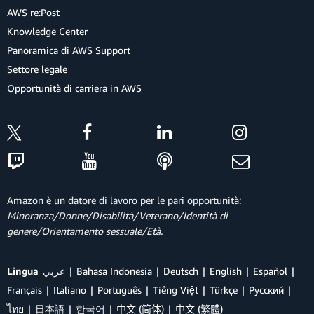
AWS re:Post
Knowledge Center
Panoramica di AWS Support
Settore legale
Opportunità di carriera in AWS
Amazon è un datore di lavoro per le pari opportunità:
Minoranza/Donne/Disabilità/Veterano/Identità di
genere/Orientamento sessuale/Età.
Lingua
عربي
Bahasa Indonesia
Deutsch
English
Español
Français
Italiano
Português
Tiếng Việt
Türkçe
Ρусский
ไทย
日本語
한국어
中文 (简体)
中文 (繁體)