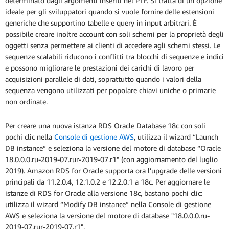
determinato dagli argomenti inseriti nel PTF. Si tratta di un opzione
ideale per gli sviluppatori quando si vuole fornire delle estensioni
generiche che supportino tabelle e query in input arbitrari. È
possibile creare inoltre account con soli schemi per la proprietà degli
oggetti senza permettere ai clienti di accedere agli schemi stessi. Le
sequenze scalabili riducono i conflitti tra blocchi di sequenze e indici
e possono migliorare le prestazioni dei carichi di lavoro per
acquisizioni parallele di dati, soprattutto quando i valori della
sequenza vengono utilizzati per popolare chiavi uniche o primarie
non ordinate.
Per creare una nuova istanza RDS Oracle Database 18c con soli
pochi clic nella
Console di gestione AWS
, utilizza il wizard “Launch
DB instance” e seleziona la versione del motore di database “Oracle
18.0.0.0.ru-2019-07.rur-2019-07.r1" (con aggiornamento del luglio
2019). Amazon RDS for Oracle supporta ora l'upgrade delle versioni
principali da 11.2.0.4, 12.1.0.2 e 12.2.0.1 a 18c. Per aggiornare le
istanze di RDS for Oracle alla versione 18c, bastano pochi clic:
utilizza il wizard “Modify DB instance” nella Console di gestione
AWS e seleziona la versione del motore di database "18.0.0.0.ru-
2019-07.rur-2019-07.r1".