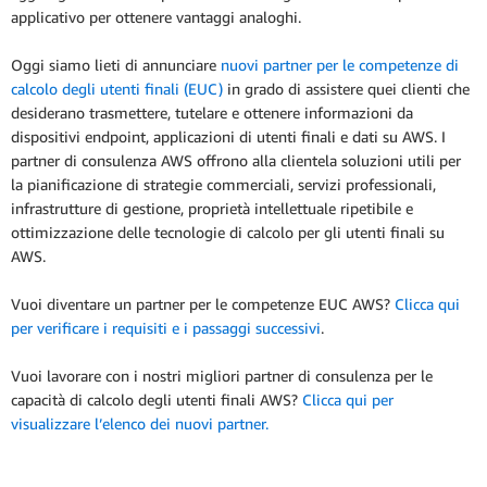
applicativo per ottenere vantaggi analoghi.
Oggi siamo lieti di annunciare
nuovi partner per le competenze di
calcolo degli utenti finali (EUC)
in grado di assistere quei clienti che
desiderano trasmettere, tutelare e ottenere informazioni da
dispositivi endpoint, applicazioni di utenti finali e dati su AWS. I
partner di consulenza AWS offrono alla clientela soluzioni utili per
la pianificazione di strategie commerciali, servizi professionali,
infrastrutture di gestione, proprietà intellettuale ripetibile e
ottimizzazione delle tecnologie di calcolo per gli utenti finali su
AWS.
Vuoi diventare un partner per le competenze EUC AWS?
Clicca qui
per verificare i requisiti e i passaggi successivi
.
Vuoi lavorare con i nostri migliori partner di consulenza per le
capacità di calcolo degli utenti finali AWS?
Clicca qui per
visualizzare l’elenco dei nuovi partner.