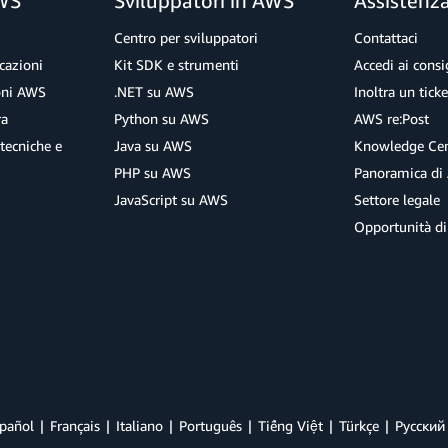
AWS
Sviluppatori in AWS
Assistenz
Centro per sviluppatori
Contattaci
cazioni
Kit SDK e strumenti
Accedi ai consig
ioni AWS
.NET su AWS
Inoltra un tick
ra
Python su AWS
AWS re:Post
tecniche e
Java su AWS
Knowledge Cen
PHP su AWS
Panoramica di
JavaScript su AWS
Settore legale
Opportunità di
pañol
Français
Italiano
Português
Tiếng Việt
Türkçe
Ρусский