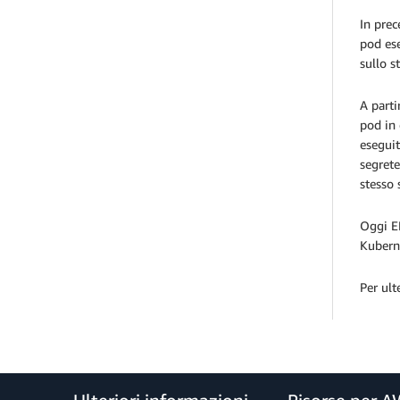
In prec
pod ese
sullo s
A parti
pod in 
eseguit
segrete
stesso 
Oggi EK
Kubern
Per ult