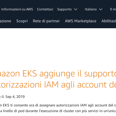
Informazioni su AWS
Contattaci
Supporto
Italiano
Il 
azione
Scopri
Rete di partner
AWS Marketplace
Abilitaz
azon EKS aggiunge il supporto
orizzazioni IAM agli account d
 il:
Sep 4, 2019
EKS ti consente ora di assegnare autorizzazioni IAM agli account del se
 a livello di pod durante l’esecuzione di cluster con più servizi in un’unic