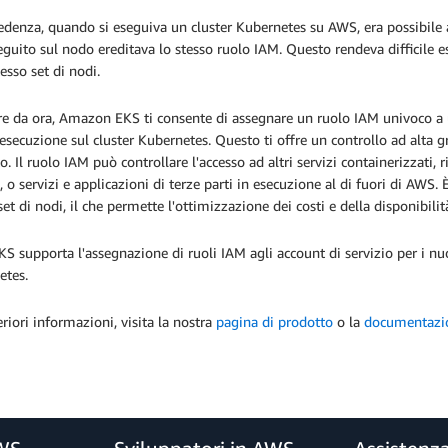
edenza, quando si eseguiva un cluster Kubernetes su AWS, era possibile 
guito sul nodo ereditava lo stesso ruolo IAM. Questo rendeva difficile ese
tesso set di nodi.
re da ora, Amazon EKS ti consente di assegnare un ruolo IAM univoco a u
esecuzione sul cluster Kubernetes. Questo ti offre un controllo ad alta g
o. Il ruolo IAM può controllare l'accesso ad altri servizi containerizzati,
, o servizi e applicazioni di terze parti in esecuzione al di fuori di AWS. 
set di nodi, il che permette l'ottimizzazione dei costi e della disponibilità
S supporta l'assegnazione di ruoli IAM agli account di servizio per i nu
etes.
eriori informazioni, visita la nostra
pagina di prodotto
o la
documentazi