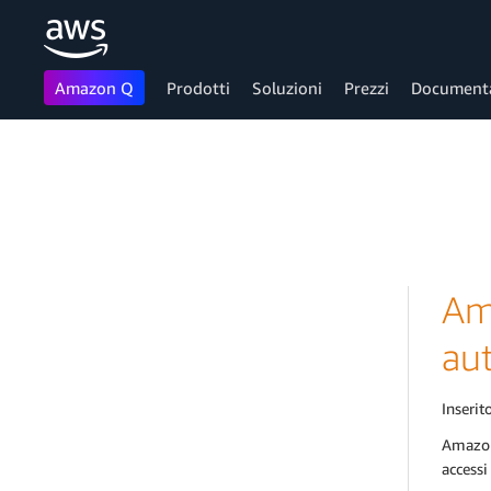
Amazon Q
Prodotti
Soluzioni
Prezzi
Document
Passa al contenuto principale
Am
aut
Inserito
Amazon 
accessi