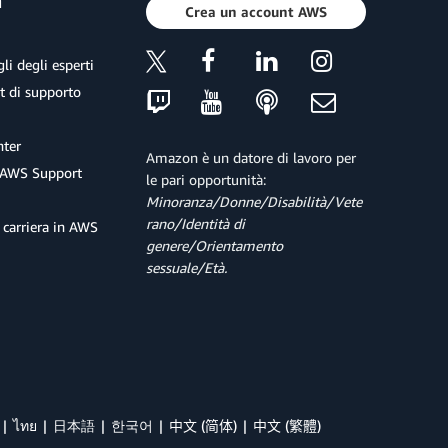
a
Crea un account AWS
li degli esperti
et di supporto
ter
Amazon è un datore di lavoro per
 AWS Support
le pari opportunità:
Minoranza/Donne/Disabilità/Vete
rano/Identità di
 carriera in AWS
genere/Orientamento
sessuale/Età.
ไทย
日本語
한국어
中文 (简体)
中文 (繁體)