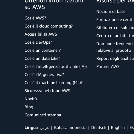
Ulteriori informazioni
Risorse per 
su AWS
Nozioni di base
Cos'è AWS?
Formazione e certifi
Cos'è il cloud computing?
Biblioteca di soluz
Accessibilità AWS
Centro di architettu
Cos'è DevOps?
Domande frequenti 
Cos'è un container?
relative ai prodotti
Cos'è un data lake?
Report degli analisti
Cos'è l'intelligenza artificiale (IA)?
Partner AWS
Cos'è l'IA generativa?
Cos'è il machine learning (ML)?
Sicurezza nel cloud AWS
Novità
Blog
Comunicati stampa
Lingua
عربي
Bahasa Indonesia
Deutsch
English
Es