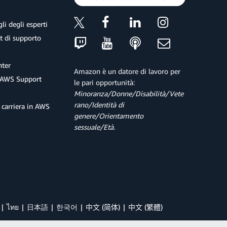
li degli esperti
et di supporto
ter
Amazon è un datore di lavoro per
 AWS Support
le pari opportunità:
Minoranza/Donne/Disabilità/Vete
rano/Identità di
 carriera in AWS
genere/Orientamento
sessuale/Età.
ไทย
日本語
한국어
中文 (简体)
中文 (繁體)