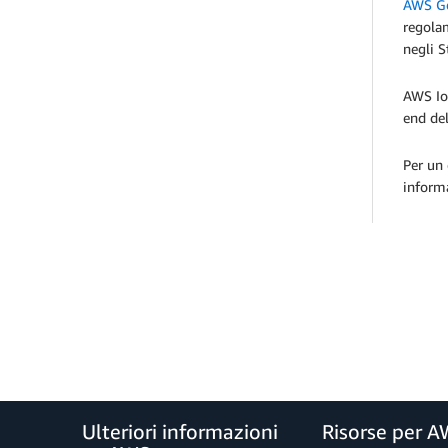
AWS Gov
regolam
negli S
AWS IoT
end del
Per un 
inform
Ulteriori informazioni
Risorse per 