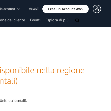
Accedi
mio account
Crea un Account AWS
ione del cliente
Eventi
Esplora di più
sponibile nella regione
tali)
niti occidentali).