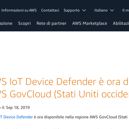
Informazioni su AWS
Contattaci
Supporto
Italiano
Il 
azione
Scopri
Rete di partner
AWS Marketplace
Abilitaz
S IoT Device Defender è ora di
 GovCloud (Stati Uniti occiden
 il:
Sep 18, 2019
T Device Defender
è ora disponibile nella regione AWS GovCloud (Stati U