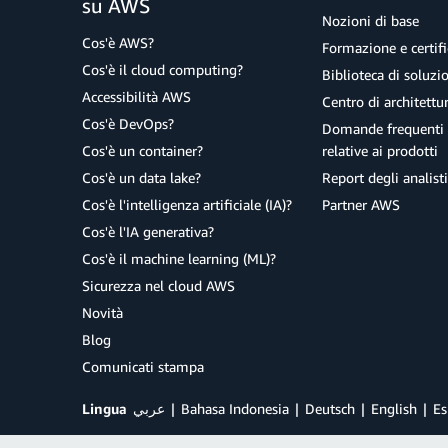
su AWS
Nozioni di base
Cos'è AWS?
Formazione e certifi
Cos'è il cloud computing?
Biblioteca di soluz
Accessibilità AWS
Centro di architettu
Cos'è DevOps?
Domande frequenti 
Cos'è un container?
relative ai prodotti
Cos'è un data lake?
Report degli analisti
Cos'è l'intelligenza artificiale (IA)?
Partner AWS
Cos'è l'IA generativa?
Cos'è il machine learning (ML)?
Sicurezza nel cloud AWS
Novità
Blog
Comunicati stampa
Lingua
عربي
Bahasa Indonesia
Deutsch
English
Es