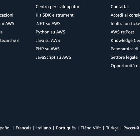
Centro per sviluppatori
Contattaci
cazioni
Kit SDK e strumenti
Accedi ai consig
ioni AWS
.NET su AWS
Inoltra un tick
ra
Python su AWS
AWS re:Post
tecniche e
Java su AWS
Knowledge Cen
PHP su AWS
Panoramica di
JavaScript su AWS
Settore legale
Opportunità di
pañol
Français
Italiano
Português
Tiếng Việt
Türkçe
Ρусский