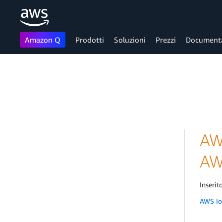
Amazon Q
Prodotti
Soluzioni
Prezzi
Document
Passa al contenuto principale
AW
AWS
Inserito
AWS Io