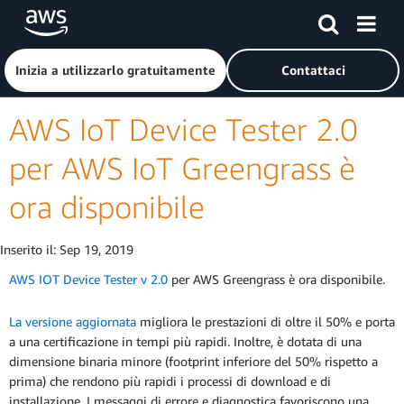
Passa al contenuto principale
Fai clic qui per tornare alla home page di Amazon Web Serv
Inizia a utilizzarlo gratuitamente
Contattaci
AWS IoT Device Tester 2.0
per AWS IoT Greengrass è
ora disponibile
Inserito il:
Sep 19, 2019
AWS IOT Device Tester v 2.0
per AWS Greengrass è ora disponibile.
La versione aggiornata
migliora le prestazioni di oltre il 50% e porta
a una certificazione in tempi più rapidi. Inoltre, è dotata di una
dimensione binaria minore (footprint inferiore del 50% rispetto a
prima) che rendono più rapidi i processi di download e di
installazione. I messaggi di errore e diagnostica favoriscono una