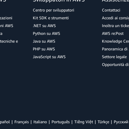
Centro per sviluppatori
Contattaci
cazioni
Kit SDK e strumenti
Accedi ai consig
ioni AWS
.NET su AWS
Inoltra un tick
ra
Python su AWS
AWS re:Post
tecniche e
Java su AWS
Knowledge Cen
PHP su AWS
Panoramica di
JavaScript su AWS
Settore legale
Opportunità di
pañol
Français
Italiano
Português
Tiếng Việt
Türkçe
Ρусский