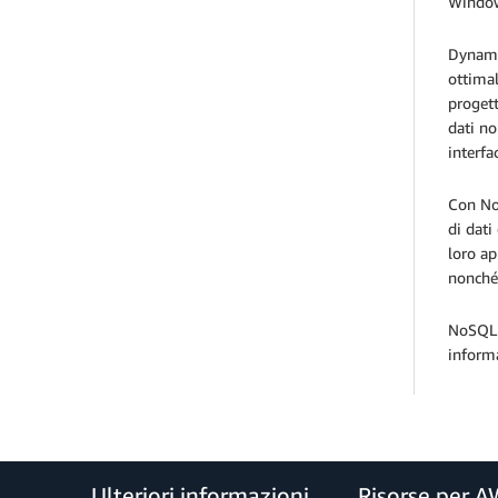
Windo
DynamoD
ottimal
progett
dati no
interfa
Con No
di dati
loro ap
nonché 
NoSQL 
inform
Ulteriori informazioni
Risorse per 