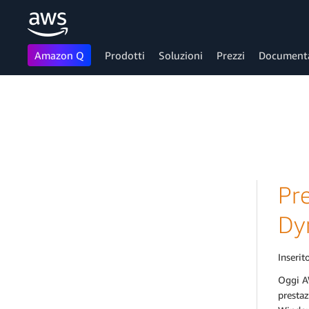
Amazon Q
Prodotti
Soluzioni
Prezzi
Document
Passa al contenuto principale
Pr
Dy
Inserito
Oggi A
prestaz