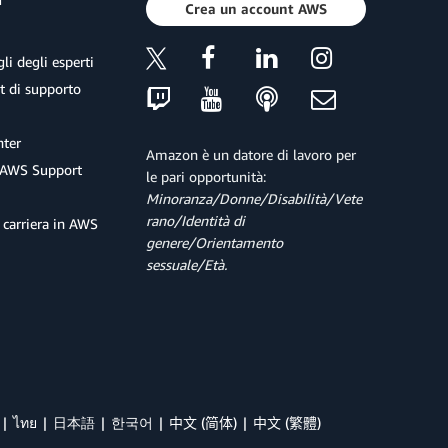
Crea un account AWS
li degli esperti
et di supporto
ter
Amazon è un datore di lavoro per
 AWS Support
le pari opportunità:
Minoranza/Donne/Disabilità/Vete
rano/Identità di
 carriera in AWS
genere/Orientamento
sessuale/Età.
ไทย
日本語
한국어
中文 (简体)
中文 (繁體)