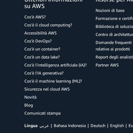
su AWS
Nozioni di base
Cos'è AWS?
Formazione e certifi
Cos'è il cloud computing?
Biblioteca di soluz
Accessibilità AWS
Centro di architettu
Cos'è DevOps?
Domande frequenti 
Cos'è un container?
relative ai prodotti
Cos'è un data lake?
Report degli analisti
Cos'è l'intelligenza artificiale (IA)?
Partner AWS
Cos'è l'IA generativa?
Cos'è il machine learning (ML)?
Sicurezza nel cloud AWS
Novità
Blog
Comunicati stampa
Lingua
عربي
Bahasa Indonesia
Deutsch
English
Es