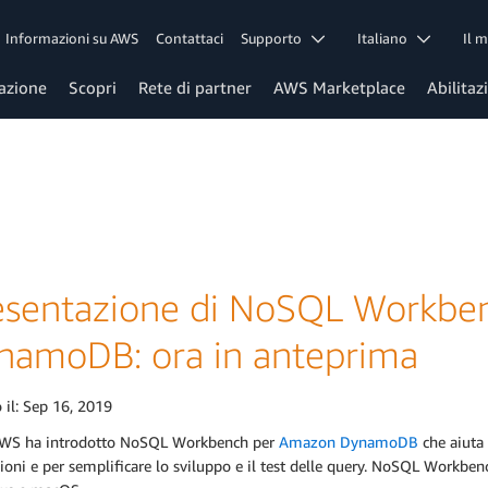
Informazioni su AWS
Contattaci
Supporto
Italiano
Il 
azione
Scopri
Rete di partner
AWS Marketplace
Abilitaz
esentazione di NoSQL Workbe
namoDB: ora in anteprima
 il:
Sep 16, 2019
WS ha introdotto NoSQL Workbench per
Amazon DynamoDB
che aiuta 
ioni e per semplificare lo sviluppo e il test delle query. NoSQL Workbenc