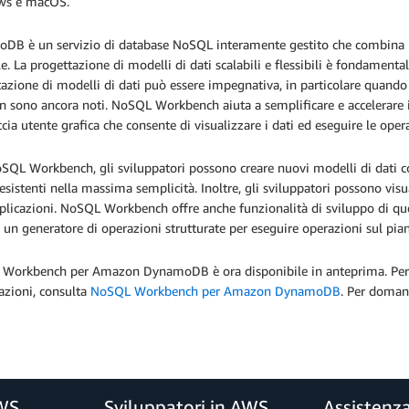
ws e macOS.
B è un servizio di database NoSQL interamente gestito che combina pre
e. La progettazione di modelli di dati scalabili e flessibili è fondamentale
azione di modelli di dati può essere impegnativa, in particolare quando 
n sono ancora noti. NoSQL Workbench aiuta a semplificare e accelerare il
ccia utente grafica che consente di visualizzare i dati ed eseguire le o
SQL Workbench, gli sviluppatori possono creare nuovi modelli di dati 
 esistenti nella massima semplicità. Inoltre, gli sviluppatori possono visu
plicazioni. NoSQL Workbench offre anche funzionalità di sviluppo di query
un generatore di operazioni strutturate per eseguire operazioni sul pi
Workbench per Amazon DynamoDB è ora disponibile in anteprima. Per 
azioni, consulta
NoSQL Workbench per Amazon DynamoDB
. Per doman
AWS
Sviluppatori in AWS
Assistenz