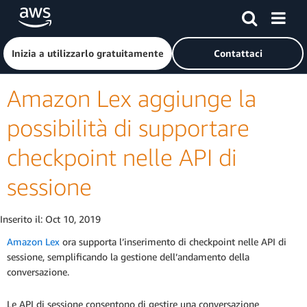
Passa al contenuto principale
Fai clic qui per tornare alla home page di Amazon Web Serv
Inizia a utilizzarlo gratuitamente
Contattaci
Amazon Lex aggiunge la
possibilità di supportare
checkpoint nelle API di
sessione
Inserito il:
Oct 10, 2019
Amazon Lex
ora supporta l’inserimento di checkpoint nelle API di
sessione, semplificando la gestione dell’andamento della
conversazione.
Le API di sessione consentono di gestire una conversazione