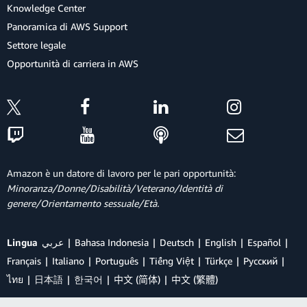
Knowledge Center
Panoramica di AWS Support
Settore legale
Opportunità di carriera in AWS
Amazon è un datore di lavoro per le pari opportunità:
Minoranza/Donne/Disabilità/Veterano/Identità di
genere/Orientamento sessuale/Età.
Lingua
عربي
Bahasa Indonesia
Deutsch
English
Español
Français
Italiano
Português
Tiếng Việt
Türkçe
Ρусский
ไทย
日本語
한국어
中文 (简体)
中文 (繁體)