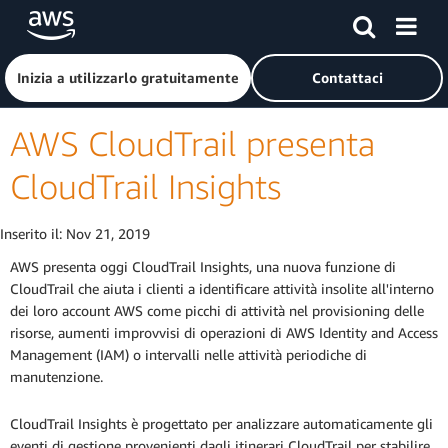
Passa al contenuto principale
Fai clic qui per tornare alla home page di Amazon Web Serv
Inizia a utilizzarlo gratuitamente
Contattaci
AWS CloudTrail presenta
CloudTrail Insights
Inserito il:
Nov 21, 2019
AWS presenta oggi CloudTrail Insights, una nuova funzione di
CloudTrail che aiuta i clienti a identificare attività insolite all'interno
dei loro account AWS come picchi di attività nel provisioning delle
risorse, aumenti improvvisi di operazioni di AWS Identity and Access
Management (IAM) o intervalli nelle attività periodiche di
manutenzione.
CloudTrail Insights è progettato per analizzare automaticamente gli
eventi di gestione provenienti dagli itinerari CloudTrail per stabilire