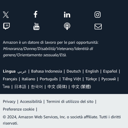
Amazon è un datore di lavoro per le pari opportunità:
Minoranza/Donne/Disabilità/Veterano/Identità di
genere/Orientamento sessuale/Età.
Lingua
عربي
Bahasa Indonesia
Deutsch
English
Español
Français
Italiano
Português
Tiếng Việt
Türkçe
Ρусский
ไทย
日本語
한국어
中文 (简体)
中文 (繁體)
Privacy
|
Accessibilità
|
Termini di utilizzo del sito
|
Preferenze cookie
|
© 2024, Amazon Web Services, Inc. o società affiliate. Tutti i diritti
riservati.