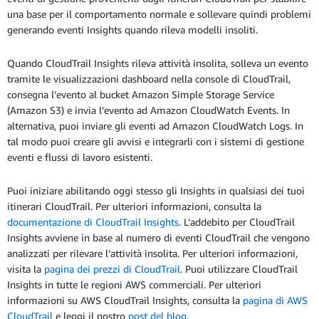
una base per il comportamento normale e sollevare quindi problemi
generando eventi Insights quando rileva modelli insoliti.
Quando CloudTrail Insights rileva attività insolita, solleva un evento
tramite le visualizzazioni dashboard nella console di CloudTrail,
consegna l’evento al bucket Amazon Simple Storage Service
(Amazon S3) e invia l’evento ad Amazon CloudWatch Events. In
alternativa, puoi inviare gli eventi ad Amazon CloudWatch Logs. In
tal modo puoi creare gli avvisi e integrarli con i sistemi di gestione
eventi e flussi di lavoro esistenti.
Puoi iniziare abilitando oggi stesso gli Insights in qualsiasi dei tuoi
itinerari CloudTrail. Per ulteriori informazioni, consulta la
documentazione di CloudTrail Insights
. L’addebito per CloudTrail
Insights avviene in base al numero di eventi CloudTrail che vengono
analizzati per rilevare l’attività insolita. Per ulteriori informazioni,
visita la
pagina dei prezzi di CloudTrail
. Puoi utilizzare CloudTrail
Insights in tutte le regioni AWS commerciali. Per ulteriori
informazioni su AWS CloudTrail Insights, consulta la
pagina di AWS
CloudTrail
e leggi il nostro
post del blog
.