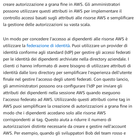
creare autorizzazione a grana fine in AWS. Gli amministratori
possono utilizzare questi attributi in AWS per implementare il
controllo accessi basati sugli attributi alle risorse AWS e semplificare
la gestione delle autorizzazioni su vasta scala.
Un modo per concedere l'accesso ai dipendenti alle risorse AWS è
utilizzare la
federazione di identità
. Puoi utilizzare un provider di
identità conforme agli standard (IdP) per gestire gli accessi federati
per le identità dei dipendenti archiviate nella directory aziendale. I
clienti ci hanno informato di avere bisogno di utilizzare attributi di
identità dalle loro directory per semplificare l'esperienza dell'utente
finale nel gestire l'accesso degli utenti federati. Con questo lancio,
gli amministratori possono ora configurare l'IdP per inviare gli
attributi dei dipendenti nella sessione AWS quando eseguono
l'accesso federato ad AWS. Utilizzando questi attributi come tag in
AWS puoi semplificare la creazione di autorizzazioni a grana fine in
modo che i dipendenti accedano solo alle risorse AWS
corrispondenti ai tag. Questo aiuta a ridurre il numero di
autorizzazioni distinte necessarie da creare e gestire nell'account
AWS. Per esempio, quando gli sviluppatori Bob del team rosso e