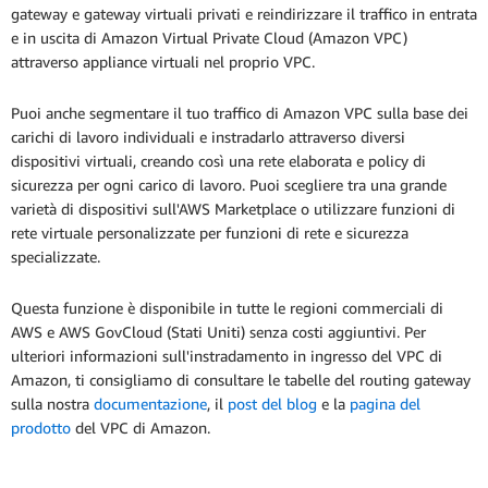
gateway e gateway virtuali privati e reindirizzare il traffico in entrata
e in uscita di Amazon Virtual Private Cloud (Amazon VPC)
attraverso appliance virtuali nel proprio VPC.
Puoi anche segmentare il tuo traffico di Amazon VPC sulla base dei
carichi di lavoro individuali e instradarlo attraverso diversi
dispositivi virtuali, creando così una rete elaborata e policy di
sicurezza per ogni carico di lavoro. Puoi scegliere tra una grande
varietà di dispositivi sull'AWS Marketplace o utilizzare funzioni di
rete virtuale personalizzate per funzioni di rete e sicurezza
specializzate.
Questa funzione è disponibile in tutte le regioni commerciali di
AWS e AWS GovCloud (Stati Uniti) senza costi aggiuntivi. Per
ulteriori informazioni sull'instradamento in ingresso del VPC di
Amazon, ti consigliamo di consultare le tabelle del routing gateway
sulla nostra
documentazione
, il
post del blog
e la
pagina del
prodotto
del VPC di Amazon.