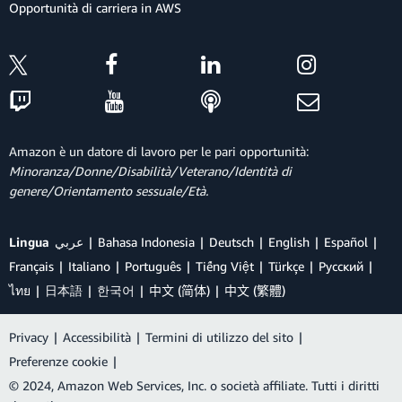
Opportunità di carriera in AWS
Amazon è un datore di lavoro per le pari opportunità:
Minoranza/Donne/Disabilità/Veterano/Identità di
genere/Orientamento sessuale/Età.
Lingua
عربي
Bahasa Indonesia
Deutsch
English
Español
Français
Italiano
Português
Tiếng Việt
Türkçe
Ρусский
ไทย
日本語
한국어
中文 (简体)
中文 (繁體)
Privacy
|
Accessibilità
|
Termini di utilizzo del sito
|
Preferenze cookie
|
© 2024, Amazon Web Services, Inc. o società affiliate. Tutti i diritti