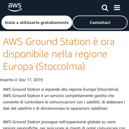
Passa al contenuto principale
Fai clic qui per tornare alla home page di Amazon Web Serv
Inizia a utilizzarlo gratuitamente
Contattaci
AWS Ground Station è ora
disponibile nella regione
Europa (Stoccolma)
Inserito il:
Dec 17, 2019
AWS Ground Station si espande alla regione Europa (Stoccolma).
AWS Ground Station è un servizio completamente gestito che
consente di controllare le comunicazioni con i satelliti, di elaborare i
dati del satellite e di dimensionare le operazioni satellitari.
AWS Ground Station prosegue nell'espansione globale su varie
regioni geografiche, per assicurare ai clienti di poter comunicare con