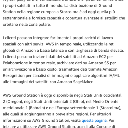
i propri satelliti in tutto il mondo. La distribuzione di Ground
Station nella regione europea a Stoccolma è ad oggi quella più
settentrionale e fornisce capacità e copertura avanzate ai satelliti che
orbitano nella zona polare.
I clienti possono integrare facilmente i propri carichi di lavoro
spaziali con altri servizi AWS in tempo reale, utilizzando le reti
globali di Amazon a bassa latenza e con larghezza di banda elevata.
I clienti possono inviare i dati dei satelliti ad Amazon EC2 per
l'elaborazione in tempo reale, archiviare dati su Amazon S3 per
un'archiviazione a basso costo, trasmettere dati tramite Amazon
Rekognition per l'analisi di immagini o applicare algoritmi IA/ML
alle immagini dei satelliti con Amazon SageMaker.
AWS Ground Station è oggi disponibile negli Stati Uniti occidentali
2 (Oregon), negli Stati Uniti orientali 2 (Ohio), nel Medio Oriente
meridionale 1 (Bahrain) e nell'Europa settentrionale 1 (Stoccolma),
alle quali si aggiungeranno a breve altre regioni. Per ulteriori
informazioni su AWS Ground Station, visita
questa pagina
. Per
iniziare a utilizzare AWS Ground Station, accedi alla Console di