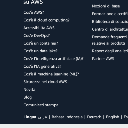
su AWS
Nozioni di base
Cos'è AWS?
Formazione e certifi
Cos'è il cloud computing?
Biblioteca di soluz
Accessibilità AWS
Centro di architettu
Cos'è DevOps?
Domande frequenti 
Cos'è un container?
relative ai prodotti
Cos'è un data lake?
Report degli analisti
Cos'è l'intelligenza artificiale (IA)?
Partner AWS
Cos'è l'IA generativa?
Cos'è il machine learning (ML)?
Sicurezza nel cloud AWS
Novità
Blog
Comunicati stampa
Lingua
عربي
Bahasa Indonesia
Deutsch
English
Es