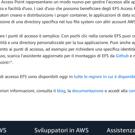
 Access Point rappresentano un modo nuovo per gestire l’accesso alle ap
za e facilità d’uso. I casi d’uso che possono beneficiare degli EFS Access 
atori creano e distribuiscono i propri container, le applicazioni di data s
sione di una directory specifica nel tuo file system con altri account AW
are i punti di accesso è semplice. Con pochi clic nella console EFS puoi c
tità e una directory personalizzate per la tua applicazione. Puoi anche a
ento ai punti di accesso, ad esempio per richiedere una specifica identit
sso, scarica l'assistente aggiornato per il montaggio di EFS da
Github
e m
oint=”.
 di accesso EFS sono disponibili oggi in
tutte le regioni in cui è dispon
eriori informazioni, consulta il
blog
, la
documentazione
o accedi alla
con
AWS
Sviluppatori in AWS
Assistenz