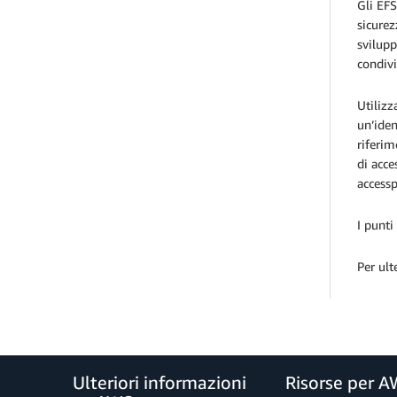
Gli EFS
sicurez
svilupp
condivi
Utilizz
un’iden
riferim
di acce
accessp
I punti
Per ult
Ulteriori informazioni
Risorse per 