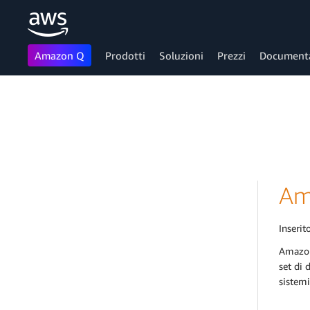
Amazon Q
Prodotti
Soluzioni
Prezzi
Document
Passa al contenuto principale
Am
Inserito
Amazon 
set di 
sistemi