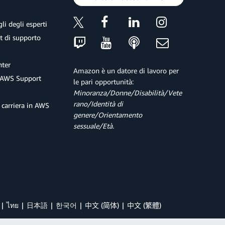
li degli esperti
et di supporto
ter
Amazon è un datore di lavoro per
 AWS Support
le pari opportunità:
Minoranza/Donne/Disabilità/Vete
rano/Identità di
 carriera in AWS
genere/Orientamento
sessuale/Età.
ไทย
日本語
한국어
中文 (简体)
中文 (繁體)