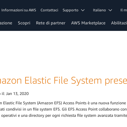
Informazioni su AWS
Contattaci
Supporto
Italiano
Il 
azione
Scopri
Rete di partner
AWS Marketplace
Abilitaz
azon Elastic File System prese
 il:
Jan 13, 2020
Elastic File System (Amazon EFS) Access Points è una nuova funzione EFS
dati condivisi in un file system EFS. Gli EFS Access Point collaborano
 operativi e una directory per ogni richiesta file system avanzata tramit