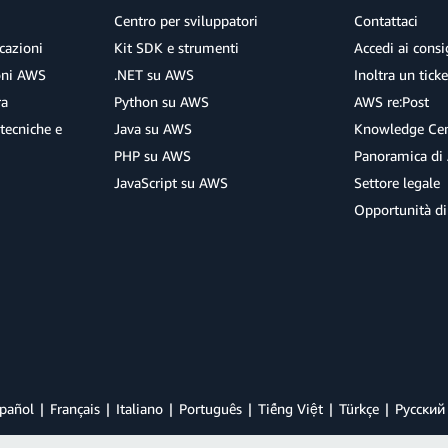
Centro per sviluppatori
Contattaci
cazioni
Kit SDK e strumenti
Accedi ai consig
ioni AWS
.NET su AWS
Inoltra un tick
ra
Python su AWS
AWS re:Post
tecniche e
Java su AWS
Knowledge Cen
PHP su AWS
Panoramica di
JavaScript su AWS
Settore legale
Opportunità di
pañol
Français
Italiano
Português
Tiếng Việt
Türkçe
Ρусский