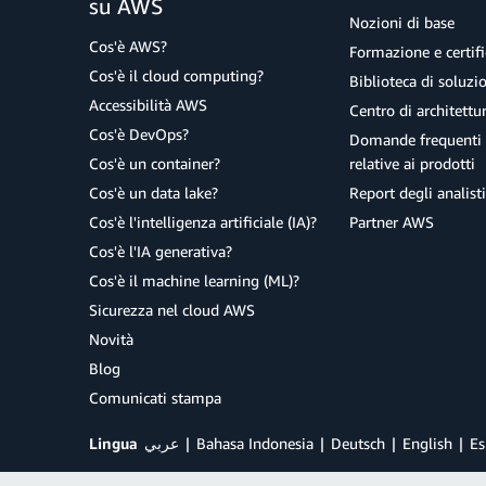
su AWS
Nozioni di base
Cos'è AWS?
Formazione e certifi
Cos'è il cloud computing?
Biblioteca di soluz
Accessibilità AWS
Centro di architettu
Cos'è DevOps?
Domande frequenti 
Cos'è un container?
relative ai prodotti
Cos'è un data lake?
Report degli analisti
Cos'è l'intelligenza artificiale (IA)?
Partner AWS
Cos'è l'IA generativa?
Cos'è il machine learning (ML)?
Sicurezza nel cloud AWS
Novità
Blog
Comunicati stampa
Lingua
عربي
Bahasa Indonesia
Deutsch
English
Es