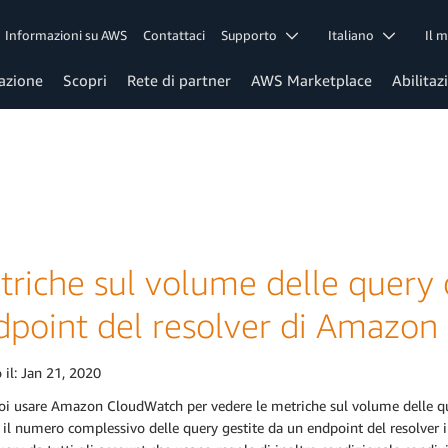
Informazioni su AWS
Contattaci
Supporto
Italiano
Il 
azione
Scopri
Rete di partner
AWS Marketplace
Abilitaz
riche sul volume delle query o
dpoint del resolver di Amazon
 il:
Jan 21, 2020
oi usare Amazon CloudWatch per vedere le metriche sul volume delle qu
 il numero complessivo delle query gestite da un endpoint del resolver 