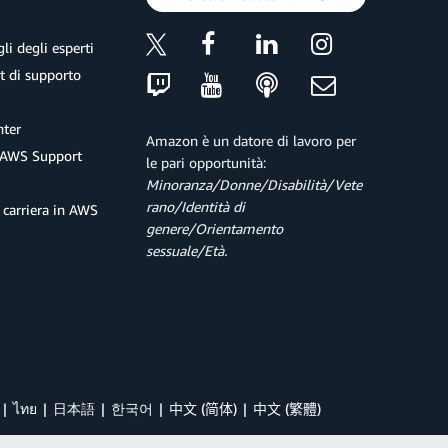
li degli esperti
et di supporto
ter
Amazon è un datore di lavoro per
 AWS Support
le pari opportunità:
Minoranza/Donne/Disabilità/Vete
rano/Identità di
 carriera in AWS
genere/Orientamento
sessuale/Età.
ไทย
日本語
한국어
中文 (简体)
中文 (繁體)