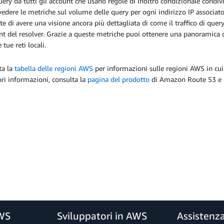
uery da tutti gli account che usano regole di inoltro condizionale condivis
vedere le metriche sul volume delle query per ogni indirizzo IP associato 
e di avere una visione ancora più dettagliata di come il traffico di query
t del resolver. Grazie a queste metriche puoi ottenere una panoramica del 
e tue reti locali.
ta la
tabella delle regioni AWS
per informazioni sulle regioni AWS in cui
ri informazioni, consulta la
pagina del prodotto
di Amazon Route 53 e 
AWS
Sviluppatori in AWS
Assistenz