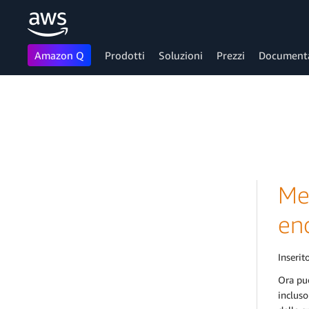
Amazon Q
Prodotti
Soluzioni
Prezzi
Document
Passa al contenuto principale
Met
en
Inserito
Ora pu
incluso