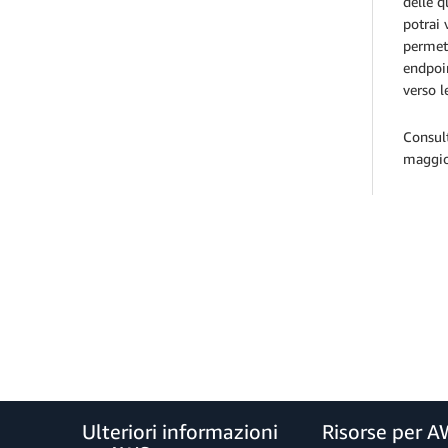
delle q
potrai 
permett
endpoin
verso l
Consul
maggio
Ulteriori informazioni
Risorse per 