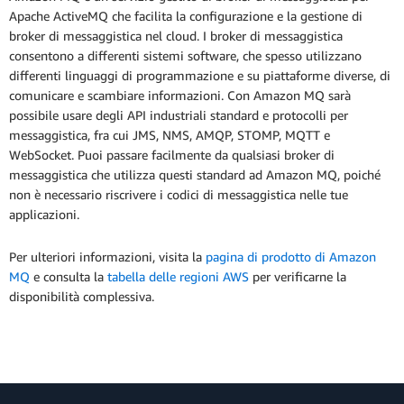
Apache ActiveMQ che facilita la configurazione e la gestione di
broker di messaggistica nel cloud. I broker di messaggistica
consentono a differenti sistemi software, che spesso utilizzano
differenti linguaggi di programmazione e su piattaforme diverse, di
comunicare e scambiare informazioni. Con Amazon MQ sarà
possibile usare degli API industriali standard e protocolli per
messaggistica, fra cui JMS, NMS, AMQP, STOMP, MQTT e
WebSocket. Puoi passare facilmente da qualsiasi broker di
messaggistica che utilizza questi standard ad Amazon MQ, poiché
non è necessario riscrivere i codici di messaggistica nelle tue
applicazioni.
Per ulteriori informazioni, visita la
pagina di prodotto di Amazon
MQ
e consulta la
tabella delle regioni AWS
per verificarne la
disponibilità complessiva.