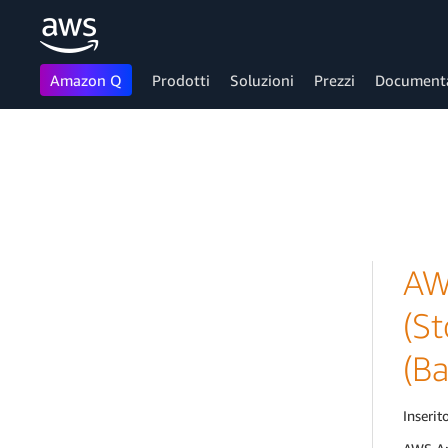
Amazon Q
Prodotti
Soluzioni
Prezzi
Document
Passa al contenuto principale
AW
(S
(Ba
Inserito