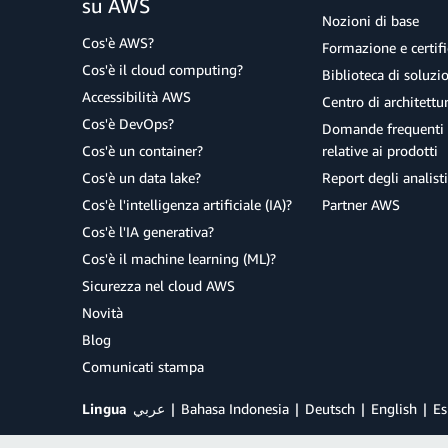
su AWS
Nozioni di base
Cos'è AWS?
Formazione e certifi
Cos'è il cloud computing?
Biblioteca di soluz
Accessibilità AWS
Centro di architettu
Cos'è DevOps?
Domande frequenti 
Cos'è un container?
relative ai prodotti
Cos'è un data lake?
Report degli analisti
Cos'è l'intelligenza artificiale (IA)?
Partner AWS
Cos'è l'IA generativa?
Cos'è il machine learning (ML)?
Sicurezza nel cloud AWS
Novità
Blog
Comunicati stampa
Lingua
عربي
Bahasa Indonesia
Deutsch
English
Es