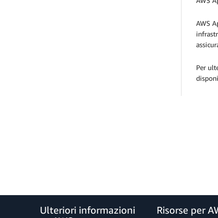
AWS App
AWS App
infrast
assicur
Per ul
disponi
Ulteriori informazioni
Risorse per 