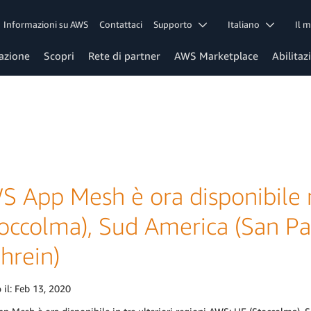
Informazioni su AWS
Contattaci
Supporto
Italiano
Il 
azione
Scopri
Rete di partner
AWS Marketplace
Abilitaz
S App Mesh è ora disponibile n
toccolma), Sud America (San Pa
hrein)
 il:
Feb 13, 2020