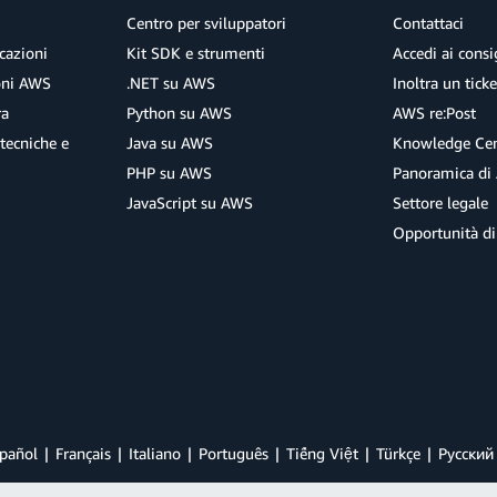
Centro per sviluppatori
Contattaci
cazioni
Kit SDK e strumenti
Accedi ai consig
ioni AWS
.NET su AWS
Inoltra un tick
ra
Python su AWS
AWS re:Post
tecniche e
Java su AWS
Knowledge Cen
PHP su AWS
Panoramica di
JavaScript su AWS
Settore legale
Opportunità di
pañol
Français
Italiano
Português
Tiếng Việt
Türkçe
Ρусский