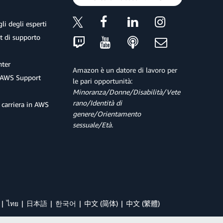
li degli esperti
et di supporto
ter
Amazon è un datore di lavoro per
 AWS Support
le pari opportunità:
Minoranza/Donne/Disabilità/Vete
rano/Identità di
 carriera in AWS
genere/Orientamento
sessuale/Età.
ไทย
日本語
한국어
中文 (简体)
中文 (繁體)