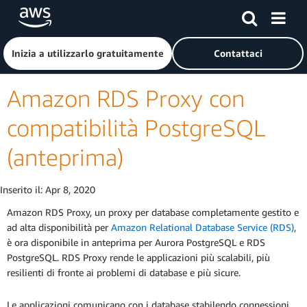
Passa al contenuto principale
Fai clic qui per tornare alla home page di Amazon Web Serv
Inizia a utilizzarlo gratuitamente
Contattaci
Amazon RDS Proxy con
compatibilità PostgreSQL
(anteprima)
Inserito il:
Apr 8, 2020
Amazon RDS Proxy, un proxy per database completamente gestito e
ad alta disponibilità per
Amazon Relational Database Service (RDS)
,
è ora disponibile in anteprima per Aurora PostgreSQL e RDS
PostgreSQL. RDS Proxy rende le applicazioni più scalabili, più
resilienti di fronte ai problemi di database e più sicure.
Le applicazioni comunicano con i database stabilendo connessioni,