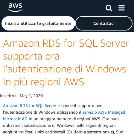
Passa al contenuto principale
Fai clic qui per tornare alla home page di Amazon Web Serv
Inizia a utilizzarlo gratuitamente
Contattaci
Amazon RDS for SQL Server
supporta ora
l'autenticazione di Windows
in più regioni AWS
Inserito il:
May 1, 2020
Amazon RDS for SQL Server
espande il supporto per
l'autenticazione di Windows utilizzando il
servizio AWS Managed
Microsoft AD
in un maggior numero di regioni AWS. Ora puoi
utilizzare l'autenticazione di Windows nelle seguenti regioni
aggiuntive: Stati Uniti occidentali (California settentrionale), Sud