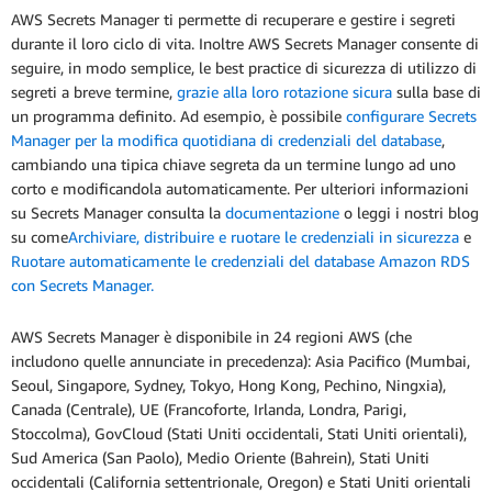
AWS Secrets Manager ti permette di recuperare e gestire i segreti
durante il loro ciclo di vita. Inoltre AWS Secrets Manager consente di
seguire, in modo semplice, le best practice di sicurezza di utilizzo di
segreti a breve termine,
grazie alla loro rotazione sicura
sulla base di
un programma definito. Ad esempio, è possibile
configurare Secrets
Manager per la modifica quotidiana di credenziali del database
,
cambiando una tipica chiave segreta da un termine lungo ad uno
corto e modificandola automaticamente. Per ulteriori informazioni
su Secrets Manager consulta la
documentazione
o leggi i nostri blog
su come
Archiviare, distribuire e ruotare le credenziali in sicurezza
e
Ruotare automaticamente le credenziali del database Amazon RDS
con Secrets Manager.
AWS Secrets Manager è disponibile in 24 regioni AWS (che
includono quelle annunciate in precedenza): Asia Pacifico (Mumbai,
Seoul, Singapore, Sydney, Tokyo, Hong Kong, Pechino, Ningxia),
Canada (Centrale), UE (Francoforte, Irlanda, Londra, Parigi,
Stoccolma), GovCloud (Stati Uniti occidentali, Stati Uniti orientali),
Sud America (San Paolo), Medio Oriente (Bahrein), Stati Uniti
occidentali (California settentrionale, Oregon) e Stati Uniti orientali