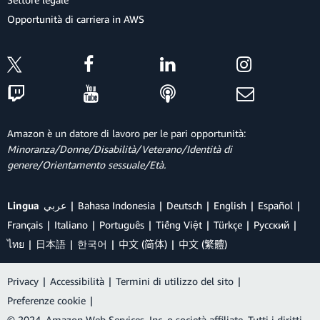
Opportunità di carriera in AWS
Amazon è un datore di lavoro per le pari opportunità:
Minoranza/Donne/Disabilità/Veterano/Identità di
genere/Orientamento sessuale/Età.
Lingua
عربي
Bahasa Indonesia
Deutsch
English
Español
Français
Italiano
Português
Tiếng Việt
Türkçe
Ρусский
ไทย
日本語
한국어
中文 (简体)
中文 (繁體)
Privacy
|
Accessibilità
|
Termini di utilizzo del sito
|
Preferenze cookie
|
© 2024, Amazon Web Services, Inc. o società affiliate. Tutti i diritti