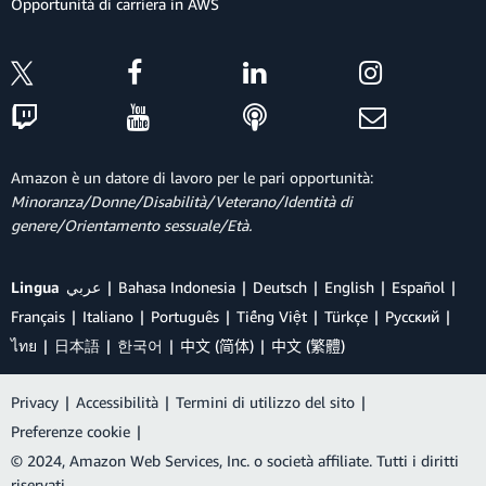
Opportunità di carriera in AWS
Amazon è un datore di lavoro per le pari opportunità:
Minoranza/Donne/Disabilità/Veterano/Identità di
genere/Orientamento sessuale/Età.
Lingua
عربي
Bahasa Indonesia
Deutsch
English
Español
Français
Italiano
Português
Tiếng Việt
Türkçe
Ρусский
ไทย
日本語
한국어
中文 (简体)
中文 (繁體)
Privacy
|
Accessibilità
|
Termini di utilizzo del sito
|
Preferenze cookie
|
© 2024, Amazon Web Services, Inc. o società affiliate. Tutti i diritti
riservati.