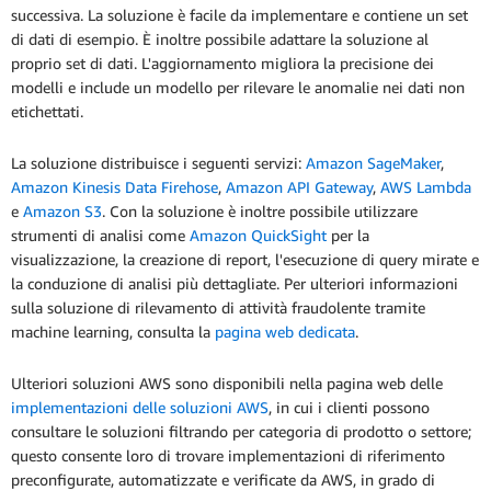
successiva. La soluzione è facile da implementare e contiene un set
di dati di esempio. È inoltre possibile adattare la soluzione al
proprio set di dati. L'aggiornamento migliora la precisione dei
modelli e include un modello per rilevare le anomalie nei dati non
etichettati.
La soluzione distribuisce i seguenti servizi:
Amazon SageMaker
,
Amazon Kinesis Data Firehose
,
Amazon API Gateway
,
AWS Lambda
e
Amazon S3
. Con la soluzione è inoltre possibile utilizzare
strumenti di analisi come
Amazon QuickSight
per la
visualizzazione, la creazione di report, l'esecuzione di query mirate e
la conduzione di analisi più dettagliate. Per ulteriori informazioni
sulla soluzione di rilevamento di attività fraudolente tramite
machine learning, consulta la
pagina web dedicata
.
Ulteriori soluzioni AWS sono disponibili nella pagina web delle
implementazioni delle soluzioni AWS
, in cui i clienti possono
consultare le soluzioni filtrando per categoria di prodotto o settore;
questo consente loro di trovare implementazioni di riferimento
preconfigurate, automatizzate e verificate da AWS, in grado di