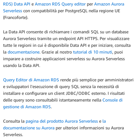
RDS) Data API
e
Amazon RDS Query editor
per
Amazon Aurora
Serverless
con compatibilità per PostgreSQL nella regione UE
(Francoforte).
La Data API consente di richiamare i comandi SQL su un database
Aurora Serverless tramite un endpoint API HTTPS. Per visualizzare
tutte le regioni in cui è disponibile Data API e per iniziare, consulta
la
documentazione
. Grazie al nostro
tutorial di 10 minuti
, puoi
imparare a costruire applicazioni serverless su Aurora Serverless
usando la Data API.
Query Editor di Amazon RDS
rende più semplice per amministratori
e sviluppatori l'esecuzione di query SQL senza la necessità di
installare e configurare un client JDBC/ODBC esterno. I risultati
delle query sono consultabili istantaneamente nella
Console di
gestione di Amazon RDS
.
Consulta la
pagina del prodotto Aurora Serverless
e
la
documentazione su Aurora
per ulteriori informazioni su Aurora
Serverless.