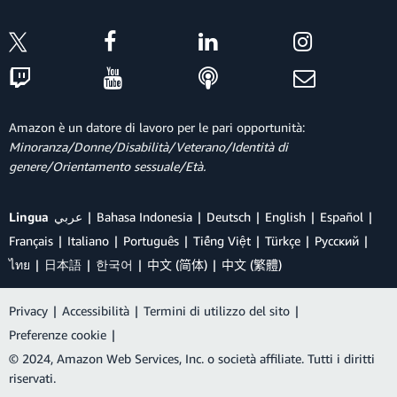
Amazon è un datore di lavoro per le pari opportunità:
Minoranza/Donne/Disabilità/Veterano/Identità di
genere/Orientamento sessuale/Età.
Lingua
عربي
Bahasa Indonesia
Deutsch
English
Español
Français
Italiano
Português
Tiếng Việt
Türkçe
Ρусский
ไทย
日本語
한국어
中文 (简体)
中文 (繁體)
Privacy
|
Accessibilità
|
Termini di utilizzo del sito
|
Preferenze cookie
|
© 2024, Amazon Web Services, Inc. o società affiliate. Tutti i diritti
riservati.