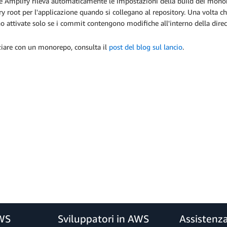
 Amplify rileva automaticamente le impostazioni della build dei monore
ry root per l'applicazione quando si collegano al repository. Una volta che
 attivate solo se i commit contengono modifiche all'interno della direc
ziare con un monorepo, consulta il
post del blog sul lancio
.
AWS
Sviluppatori in AWS
Assistenz