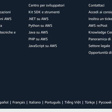
Centro per sviluppatori
Contattaci
cazioni
Kit SDK e strumenti
Accedi ai consig
ioni AWS
.NET su AWS
Inoltra un tick
ra
Python su AWS
AWS re:Post
tecniche e
Java su AWS
Knowledge Cen
PHP su AWS
Panoramica di
JavaScript su AWS
Settore legale
Opportunità di
pañol
Français
Italiano
Português
Tiếng Việt
Türkçe
Ρусский