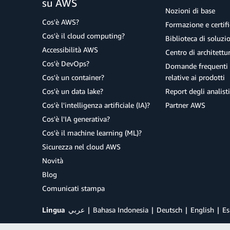
su AWS
Nozioni di base
Cos'è AWS?
Formazione e certifi
Cos'è il cloud computing?
Biblioteca di soluz
Accessibilità AWS
Centro di architettu
Cos'è DevOps?
Domande frequenti 
Cos'è un container?
relative ai prodotti
Cos'è un data lake?
Report degli analisti
Cos'è l'intelligenza artificiale (IA)?
Partner AWS
Cos'è l'IA generativa?
Cos'è il machine learning (ML)?
Sicurezza nel cloud AWS
Novità
Blog
Comunicati stampa
Lingua
عربي
Bahasa Indonesia
Deutsch
English
Es