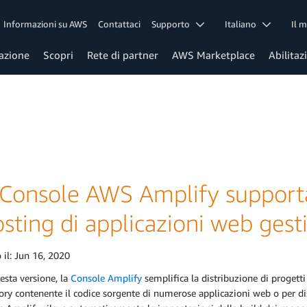
Informazioni su AWS
Contattaci
Supporto
Italiano
Il 
azione
Scopri
Rete di partner
AWS Marketplace
Abilitaz
 Console AWS Amplify supporta 
osting di applicazioni web ges
 il:
Jun 16, 2020
esta versione, la
Console Amplify
semplifica la distribuzione di proget
ory contenente il codice sorgente di numerose applicazioni web o per di