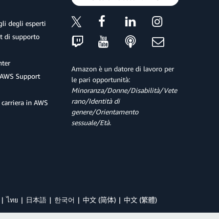
li degli esperti
et di supporto
ter
Amazon è un datore di lavoro per
 AWS Support
le pari opportunità:
Minoranza/Donne/Disabilità/Vete
rano/Identità di
 carriera in AWS
genere/Orientamento
sessuale/Età.
ไทย
日本語
한국어
中文 (简体)
中文 (繁體)