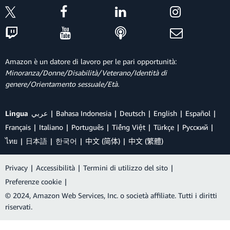
Amazon è un datore di lavoro per le pari opportunità:
Minoranza/Donne/Disabilità/Veterano/Identità di
genere/Orientamento sessuale/Età.
Lingua
عربي
Bahasa Indonesia
Deutsch
English
Español
Français
Italiano
Português
Tiếng Việt
Türkçe
Ρусский
ไทย
日本語
한국어
中文 (简体)
中文 (繁體)
Privacy
|
Accessibilità
|
Termini di utilizzo del sito
|
Preferenze cookie
|
© 2024, Amazon Web Services, Inc. o società affiliate. Tutti i diritti
riservati.