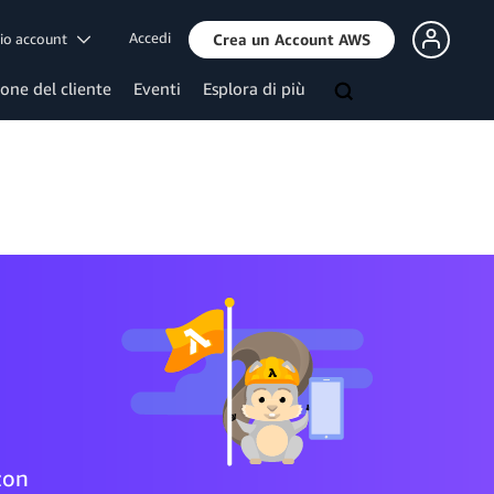
Accedi
mio account
Crea un Account AWS
ione del cliente
Eventi
Esplora di più
zon