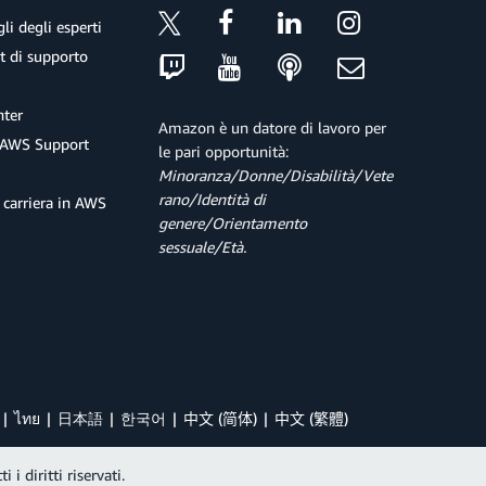
S3. Se è presente la sola directory
, è necessario
website
li degli esperti
 trascinarli nella console S3.
et di supporto
 creato
ter
Amazon è un datore di lavoro per
 AWS Support
le pari opportunità:
Minoranza/Donne/Disabilità/Vete
con il codice della regione (ad esempio us-
IONE_BUCKET
rano/Identità di
 carriera in AWS
genere/Orientamento
region REGIONE_BUCKET
sessuale/Età.
set necessari nel bucket S3. Avviare un modello di
 modulo.
ไทย
日本語
한국어
中文 (简体)
中文 (繁體)
i diritti riservati.