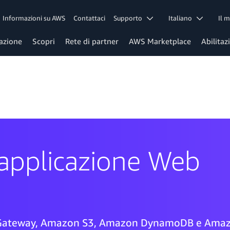
Informazioni su AWS
Contattaci
Supporto
Italiano
Il 
azione
Scopri
Rete di partner
AWS Marketplace
Abilitaz
'applicazione Web
 Gateway, Amazon S3, Amazon DynamoDB e Ama