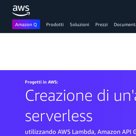
Amazon Q
Prodotti
Soluzioni
Prezzi
Document
Passa al contenuto principale
Progetti in AWS:
Creazione di un
serverless
utilizzando AWS Lambda, Amazon API