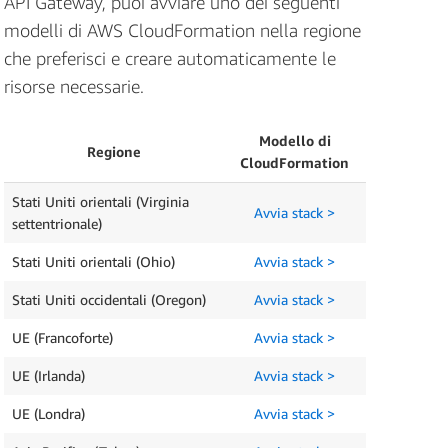
API Gateway, puoi avviare uno dei seguenti
modelli di AWS CloudFormation nella regione
che preferisci e creare automaticamente le
risorse necessarie.
Modello di
Regione
CloudFormation
Stati Uniti orientali (Virginia
Avvia stack >
settentrionale)
Stati Uniti orientali (Ohio)
Avvia stack >
Stati Uniti occidentali (Oregon)
Avvia stack >
UE (Francoforte)
Avvia stack >
UE (Irlanda)
Avvia stack >
UE (Londra)
Avvia stack >