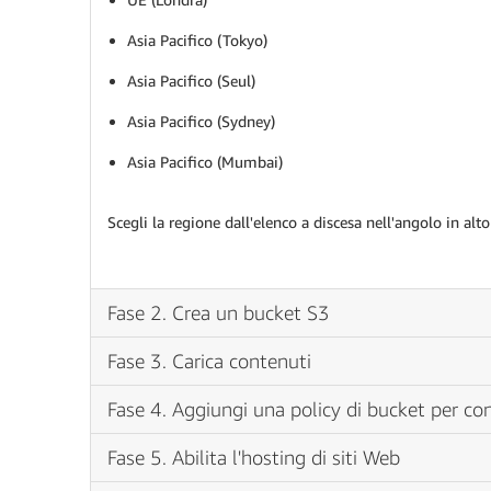
Asia Pacifico (Tokyo)
Asia Pacifico (Seul)
Asia Pacifico (Sydney)
Asia Pacifico (Mumbai)
Scegli la regione dall'elenco a discesa nell'angolo in alt
Fase 2. Crea un bucket S3
Crea un bucket S3
Fase 3. Carica contenuti
Amazon S3 consente di ospitare siti Web statici senza dover 
Carica contenuti
Fase 4. Aggiungi una policy di bucket per cons
esempio HTML, CSS, JavaScript e file di immagine) per la
In questa fase, caricherai nel tuo bucket S3 gli asset del
Aggiungi una policy di bucket per consent
In questa fase, utilizzerai la console o AWS CLI per crear
Fase 5. Abilita l'hosting di siti Web
AWS CLI o il modello di CloudFormation fornito. Se
AWS CL
come
. Se visualizzi un erro
wildrydes-nome-cognome
installata la versione più recente di Google Chrome, utiliz
Puoi stabilire chi può accedere ai contenuti dei tuoi bucke