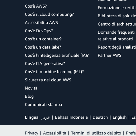
Attendere il termine del caricamento, quindi verificare 
Fare clic su
Save (Salva)
per salvare le modifiche.
Cos'è AWS?
Formazione e certifi
Nel modello di conferma visualizzato, digitare ‘confi
rimuoverla dal bucket e seguire di nuovo la procedura, f
Cos'è il cloud computing?
Biblioteca di soluz
Sempre nella scheda
Autorizzazioni
, scegliere
Poli
Accessibilità AWS
Istruzioni dettagliate per l'interfaccia a riga di coman
Centro di architettu
Cos'è DevOps?
Immettere il seguente documento di policy nell'editor 
Domande frequenti 
Se l'interfaccia a riga di comando è già installata e configu
nella sezione 1:
Cos'è un container?
relative ai prodotti
s3://wildrydes-us-east-1/WebApplication/1_Sta
Cos'è un data lake?
Report degli analisti
Eseguire il comando seguente accertandosi di sostituir
Cos'è l'intelligenza artificiale (IA)?
Partner AWS
east-2) in cui è stato creato il bucket.
{

Cos'è l'IA generativa?
    "Version": "2012-10-17",

aws s3 sync s3://wildrydes-us-east-1/WebAp
    "Statement": [

Cos'è il machine learning (ML)?
        {

Se il comando ha esito positivo, viene visualizzato un e
Sicurezza nel cloud AWS
            "Effect": "Allow", 

Novità
            "Principal": "*", 

Blog
            "Action": "s3:GetObject", 

Istruzioni dettagliate per CloudFormation
            "Resource": "arn:aws:s3:::[YOUR_BUCKET_NAME]/*" 

Comunicati stampa
Se non si può utilizzare nessuno dei metodi precedenti, è p
        } 

CloudFormation selezionando una regione e facendo clic s
    ] 

Lingua
عربي
Bahasa Indonesia
Deutsch
English
Es
Privacy
|
Accessibilità
|
Termini di utilizzo del sito
|
Prefe