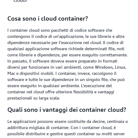
cloud?
Cosa sono i cloud container?
I container cloud sono pacchetti di codice software che
contengono il codice di un'applicazione, le sue librerie e altre
dipendenze necessarie per l'esecuzione nel cloud. Il codice di
qualsiasi applicazione software richiede determinati file, noti
come librerie e dipendenze, per essere eseguito correttamente.
In passato, il software doveva essere preparato in formati
diversi per funzionare in vari ambienti, come Windows, Linux,
Mac e dispositivi mobili. I container, invece, raccolgono il
software e tutte le sue dipendenze in un singolo file, che può
essere eseguito in qualsiasi ambiente. L'esecuzione del
container nel cloud offre ulteriore flessibilità e vantaggi
prestazionali su larga scala.
Quali sono i vantaggi dei container cloud?
Le applicazioni possono essere costituite da decine, centinaia o
addirittura migliaia di container. Con i container cloud, è
possibile distribuire e gestire questi container su molti server