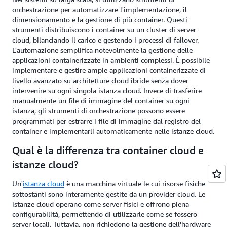
orchestrazione per automatizzare l'implementazione, il
dimensionamento e la gestione di più container. Questi
strumenti distribuiscono i container su un cluster di server
cloud, bilanciando il carico e gestendo i processi di failover.
L'automazione semplifica notevolmente la gestione delle
applicazioni containerizzate in ambienti complessi. È possibile
implementare e gestire ampie applicazioni containerizzate di
livello avanzato su architetture cloud ibride senza dover
intervenire su ogni singola istanza cloud. Invece di trasferire
manualmente un file di immagine del container su ogni
istanza, gli strumenti di orchestrazione possono essere
programmati per estrarre i file di immagine dal registro del
container e implementarli automaticamente nelle istanze cloud.
Qual è la differenza tra container cloud e
istanze cloud?
Un'
istanza cloud
è una macchina virtuale le cui risorse fisiche
sottostanti sono interamente gestite da un provider cloud. Le
istanze cloud operano come server fisici e offrono piena
configurabilità, permettendo di utilizzarle come se fossero
server locali. Tuttavia, non richiedono la gestione dell'hardware