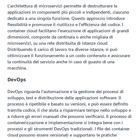
L'architettura di microservizi permette di destrutturare le
applicazioni in componenti più piccoli e indipendenti, ciascuno
dedicato a una singola funzione. Questo approccio introduce
flessibilità e promuove il riutilizzo e l'efficienza del codice. I
container cloud facilitano l'esecuzione di applicazioni di grandi
dimensioni, composte da centinaia o anche migliaia di
microservizi, su una rete distribuita di istanze cloud.
Distribuendo il carico di lavoro tra diverse istanze, si può
ottimizzare il funzionamento a un costo contenuto e assicurare
la continuità del servizio anche in caso di guasto di una
macchina.
DevOps
DevOps riguarda l'automazione e la gestione dei processi di
sviluppo, test e distribuzione delle applicazioni software. Il
processo è ripetibile e basato su versioni, e può essere definito
tramite codice, il che aiuta a risparmiare tempo nello sviluppo e
a ridurre gli errori manuali che possono verificarsi. Il processo di
containerizzazione e implementazione si integra bene con i
processi e gli strumenti DevOps tradizionali. I file dei container
cloud possono essere versionati e supportano le pratiche