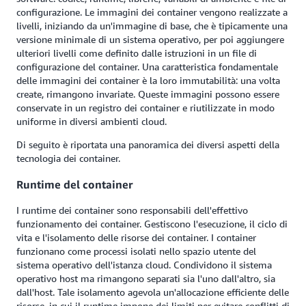
configurazione. Le immagini dei container vengono realizzate a
livelli, iniziando da un'immagine di base, che è tipicamente una
versione minimale di un sistema operativo, per poi aggiungere
ulteriori livelli come definito dalle istruzioni in un file di
configurazione del container. Una caratteristica fondamentale
delle immagini dei container è la loro immutabilità: una volta
create, rimangono invariate. Queste immagini possono essere
conservate in un registro dei container e riutilizzate in modo
uniforme in diversi ambienti cloud.
Di seguito è riportata una panoramica dei diversi aspetti della
tecnologia dei container.
Runtime del container
I runtime dei container sono responsabili dell'effettivo
funzionamento dei container. Gestiscono l'esecuzione, il ciclo di
vita e l'isolamento delle risorse dei container. I container
funzionano come processi isolati nello spazio utente del
sistema operativo dell'istanza cloud. Condividono il sistema
operativo host ma rimangono separati sia l'uno dall'altro, sia
dall'host. Tale isolamento agevola un'allocazione efficiente delle
risorse, in cui il runtime impone dei limiti per evitare conflitti di