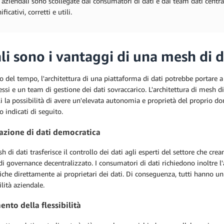
 aziendali sono scollegate dai consumatori di dati e dai team dati centr
ificativi, corretti e utili.
li sono i vantaggi di una mesh di d
o del tempo, l'architettura di una piattaforma di dati potrebbe portare a 
ssi e un team di gestione dei dati sovraccarico. L'architettura di mesh di
i la possibilità di avere un'elevata autonomia e proprietà del proprio dom
o indicati di seguito.
azione di dati democratica
 di dati trasferisce il controllo dei dati agli esperti del settore che crean
i governance decentralizzato. I consumatori di dati richiedono inoltre l
che direttamente ai proprietari dei dati. Di conseguenza, tutti hanno un
ilità aziendale.
ento della flessibilità