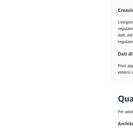
Creazi
L'esigen
regolame
dati. Ad
regolam
Dati di
Puoi app
esterni 
Qual
Per adot
Archit