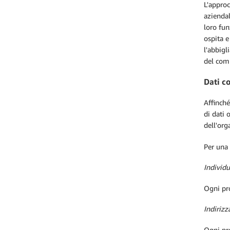
L'approc
aziendal
loro fun
ospita e
l'abbigl
del comp
Dati c
Affinché
di dati 
dell'org
Per una 
Individu
Ogni pro
Indirizz
Ogni pro