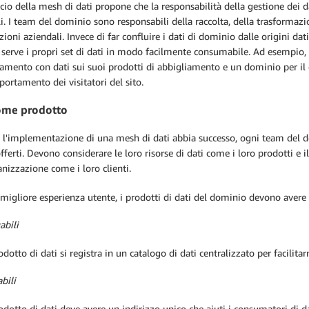
cio della mesh di dati propone che la responsabilità della gestione dei d
i. I team del dominio sono responsabili della raccolta, della trasformazion
zioni aziendali. Invece di far confluire i dati di dominio dalle origini da
 serve i propri set di dati in modo facilmente consumabile. Ad esempio
iamento con dati sui suoi prodotti di abbigliamento e un dominio per i
ortamento dei visitatori del sito.
ome prodotto
 l'implementazione di una mesh di dati abbia successo, ogni team del do
offerti. Devono considerare le loro risorse di dati come i loro prodotti e i
anizzazione come i loro clienti.
migliore esperienza utente, i prodotti di dati del dominio devono avere l
abili
dotto di dati si registra in un catalogo di dati centralizzato per facilitar
abili
dotto di dati deve avere un indirizzo unico che aiuti i consumatori di