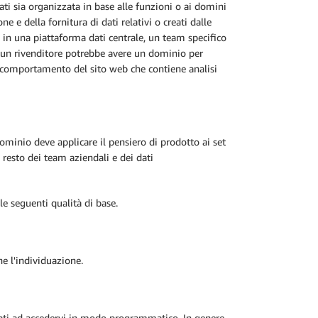
ati sia organizzata in base alle funzioni o ai domini
e e della fornitura di dati relativi o creati dalle
ti in una piattaforma dati centrale, un team specifico
, un rivenditore potrebbe avere un dominio per
l comportamento del sito web che contiene analisi
minio deve applicare il pensiero di prodotto ai set
l resto dei team aziendali e dei dati
e seguenti qualità di base.
ne l'individuazione.
 dati ad accedervi in modo programmatico. In genere