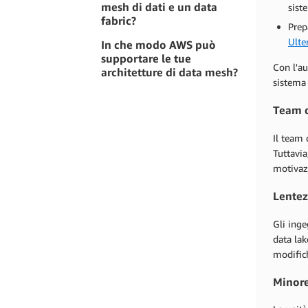
mesh di dati e un data
sist
fabric?
Prep
Ulte
In che modo AWS può
supportare le tue
Con l'au
architetture di data mesh?
sistema 
Team d
Il team 
Tuttavia
motivaz
Lentez
Gli inge
data lak
modific
Minore