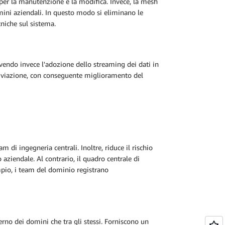
 per la manutenzione e la modifica. Invece, la mesh
mini aziendali. In questo modo si eliminano le
ecniche sul sistema.
ovendo invece l'adozione dello streaming dei dati in
archiviazione, con conseguente miglioramento del
 di ingegneria centrali. Inoltre, riduce il rischio
 aziendale. Al contrario, il quadro centrale di
empio, i team del dominio registrano
terno dei domini che tra gli stessi. Forniscono un