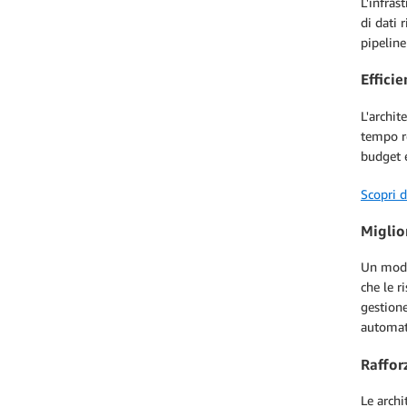
L'infras
di dati 
pipeline
Efficie
L'archit
tempo re
budget e
Scopri d
Miglio
Un model
che le r
gestione
automati
Raffor
Le archi