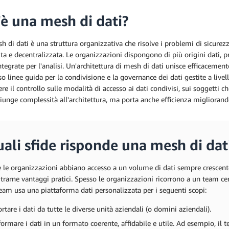
'è una mesh di dati?
 di dati è una struttura organizzativa che risolve i problemi di sicurezz
ita e decentralizzata. Le organizzazioni dispongono di più origini dati, p
ntegrate per l'analisi. Un'architettura di mesh di dati unisce efficacemente
so linee guida per la condivisione e la governance dei dati gestite a live
e il controllo sulle modalità di accesso ai dati condivisi, sui soggetti 
iunge complessità all'architettura, ma porta anche efficienza migliorando l
uali sfide risponde una mesh di dat
le organizzazioni abbiano accesso a un volume di dati sempre crescente, 
 trarne vantaggi pratici. Spesso le organizzazioni ricorrono a un team cen
 team usa una piattaforma dati personalizzata per i seguenti scopi:
rtare i dati da tutte le diverse unità aziendali (o domini aziendali).
formare i dati in un formato coerente, affidabile e utile. Ad esempio, il 