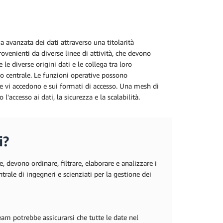
a avanzata dei dati attraverso una titolarità
rovenienti da diverse linee di attività, che devono
 le diverse origini dati e le collega tra loro
llo centrale. Le funzioni operative possono
che vi accedono e sui formati di accesso. Una mesh di
'accesso ai dati, la sicurezza e la scalabilità.
i?
devono ordinare, filtrare, elaborare e analizzare i
trale di ingegneri e scienziati per la gestione dei
team potrebbe assicurarsi che tutte le date nel