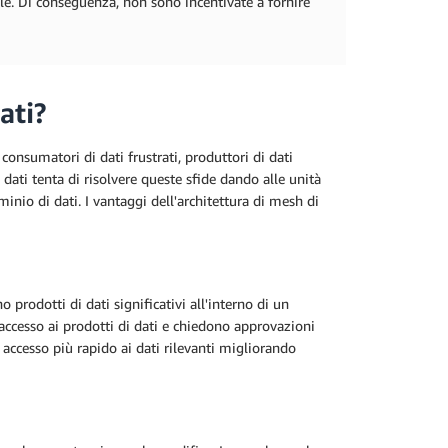
ale. Di conseguenza, non sono incentivate a fornire
ati?
consumatori di dati frustrati, produttori di dati
 dati tenta di risolvere queste sfide dando alle unità
inio di dati. I vantaggi dell'architettura di mesh di
o prodotti di dati significativi all'interno di un
'accesso ai prodotti di dati e chiedono approvazioni
 accesso più rapido ai dati rilevanti migliorando