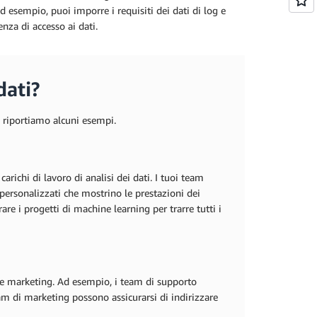
d esempio, puoi imporre i requisiti dei dati di log e
enza di accesso ai dati.
dati?
o riportiamo alcuni esempi.
carichi di lavoro di analisi dei dati. I tuoi team
e personalizzati che mostrino le prestazioni dei
rare i progetti di machine learning per trarre tutti i
a e marketing. Ad esempio, i team di supporto
am di marketing possono assicurarsi di indirizzare