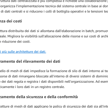
truttura dati centralizzata è più complessa e richiede una collaborazione
riorganizza l'implementazione tecnica del sistema centrale in base ai do
 di dati centrali e si riducono i colli di bottiglia operativi e le tensioni t
nza dei costi
ettura distribuita dei dati si allontana dall'elaborazione in batch, promu
ale. Migliora la visibilità sull'allocazione delle risorse e sui costi di 
 riduzione dei costi.
i più sulle architetture dei dati.
ramento del rilevamento dei dati
lo di mesh di dati impedisce la formazione di silo di dati intorno ai team
isorse di dati rimangano bloccate all'interno di diversi sistemi di dominio
 dei dati regola e registra i dati disponibili nell'organizzazione. Ad es
camente i loro dati in un registro centrale.
zamento della sicurezza e della conformità
tetture di mesh di dati applicano le policy di sicurezza dei dati sia all'in