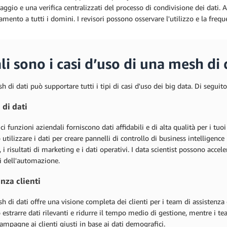
ggio e una verifica centralizzati del processo di condivisione dei dati. A
iamento a tutti i domini. I revisori possono osservare l'utilizzo e la frequ
i sono i casi d’uso di una mesh di 
 di dati può supportare tutti i tipi di casi d'uso dei big data. Di seguit
 di dati
ci funzioni aziendali forniscono dati affidabili e di alta qualità per i tuoi 
utilizzare i dati per creare pannelli di controllo di business intelligenc
, i risultati di marketing e i dati operativi. I data scientist possono accele
i dell'automazione.
nza clienti
 di dati offre una visione completa dei clienti per i team di assistenz
estrarre dati rilevanti e ridurre il tempo medio di gestione, mentre i te
campagne ai clienti giusti in base ai dati demografici.