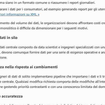
ema siano in un formato comune o riassumere i report giornalieri.
arare i dati per i consumatori, ad esempio generando report per gli utent
riori informazioni su XML »
mento del volume dei dati, le organizzazioni devono affrontare costi cres
monolitico è difficile da dimensionare per i seguenti motivi.
ati in silo
dati centrale composto da data scientist e ingegneri specializzati con u
, devono comunque fornire dati per una serie di esigenze operative e an
ione.
za nella risposta ai cambiamenti
gneri di dati di solito implementano pipeline che importano i dati e li tr
e centrale. Qualsiasi modifica richiesta comporta delle modifiche all'int
he gestendo priorità contrastanti e con una conoscenza limitata del do
 accuratezza