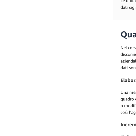
Le unità
dati sign
Qua
Nel cors
disconne
aziendal
dati son
Elabor
Una mesh
quadro d
o modifi
così l'ag
Increm