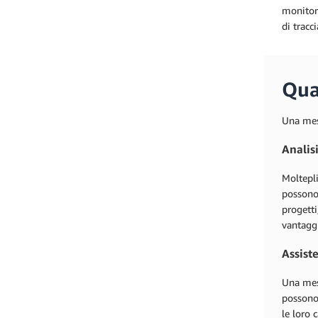
monitora
di tracc
Qual
Una mesh
Analisi
Moltepli
possono 
progetti
vantagg
Assiste
Una mesh
possono 
le loro 