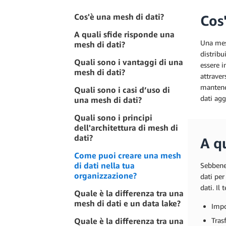
Cos'è una mesh di dati?
Cos
A quali sfide risponde una
Una mesh
mesh di dati?
distribu
Quali sono i vantaggi di una
essere i
mesh di dati?
attraver
mantener
Quali sono i casi d’uso di
dati agg
una mesh di dati?
Quali sono i principi
dell'architettura di mesh di
dati?
A q
Come puoi creare una mesh
di dati nella tua
Sebbene 
organizzazione?
dati per
dati. Il
Quale è la differenza tra una
mesh di dati e un data lake?
Impo
Quale è la differenza tra una
Tras