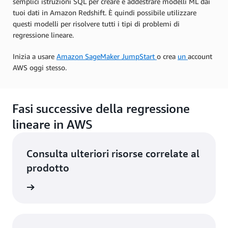
semplici istruzioni SQL per creare e addestrare modelli ML dai
tuoi dati in Amazon Redshift. È quindi possibile utilizzare
questi modelli per risolvere tutti i tipi di problemi di
regressione lineare.
Inizia a usare
Amazon SageMaker JumpStart
o crea
un
account
AWS oggi stesso.
Fasi successive della regressione
lineare in AWS
Consulta ulteriori risorse correlate al
prodotto
ng - AWS