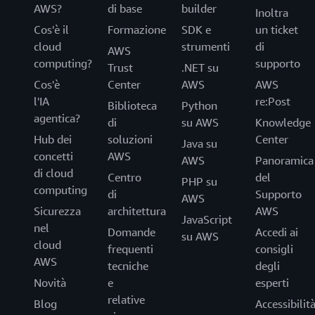
AWS?
di base
builder
Inoltra
Cos'è il
Formazione
SDK e
un ticket
cloud
strumenti
di
AWS
computing?
supporto
Trust
.NET su
Cos'è
Center
AWS
AWS
l'IA
re:Post
Biblioteca
Python
agentica?
di
su AWS
Knowledge
Hub dei
soluzioni
Center
Java su
concetti
AWS
AWS
Panoramica
di cloud
Centro
del
PHP su
computing
di
Supporto
AWS
Sicurezza
architettura
AWS
JavaScript
nel
Domande
Accedi ai
su AWS
cloud
frequenti
consigli
AWS
tecniche
degli
Novità
e
esperti
relative
Blog
Accessibilit