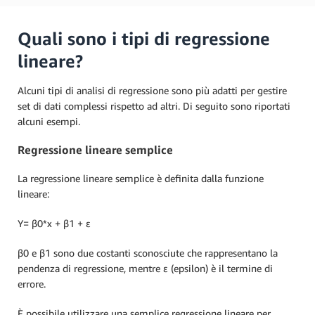
Quali sono i tipi di regressione
lineare?
Alcuni tipi di analisi di regressione sono più adatti per gestire
set di dati complessi rispetto ad altri. Di seguito sono riportati
alcuni esempi.
Regressione lineare semplice
La regressione lineare semplice è definita dalla funzione
lineare:
Y= β0*x + β1 + ε
β0 e β1 sono due costanti sconosciute che rappresentano la
pendenza di regressione, mentre ε (epsilon) è il termine di
errore.
È possibile utilizzare una semplice regressione lineare per