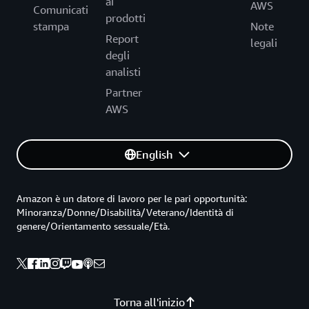
ai
AWS
Comunicati
prodotti
stampa
Note
Report
legali
degli
analisti
Partner
AWS
English
Amazon è un datore di lavoro per le pari opportunità:
Minoranza/Donne/Disabilità/Veterano/Identità di
genere/Orientamento sessuale/Età.
Torna all'inizio