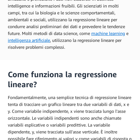
intelligence e informazioni fruibili. Gli scienziati in molti
campi, tra cui la biologia e le scienze comportamentali,
ambientali e sociali, utilizzano la regressione lineare per
condurre analisi preliminari dei dati e prevedere le tendenze
future. Molti metodi di data science, come
machine learning
e
intelligenza artificiale
, utilizzano la regressione lineare per
risolvere problemi complessi.
Come funziona la regressione
lineare?
Fondamentalmente, una semplice tecnica di regressione lineare
tenta di tracciare un grafico lineare tra due variabili di dati, x e
y. Come variabile indipendente, x viene tracciata lungo l'asse
orizzontale. Le variabili indipendenti sono anche chiamate
variabili esplicative o variabili predittive. La variabile
dipendente, y, viene tracciata sull'asse verticale. È inoltre
possibile fare riferimento ai valori y come variabili di risposta o