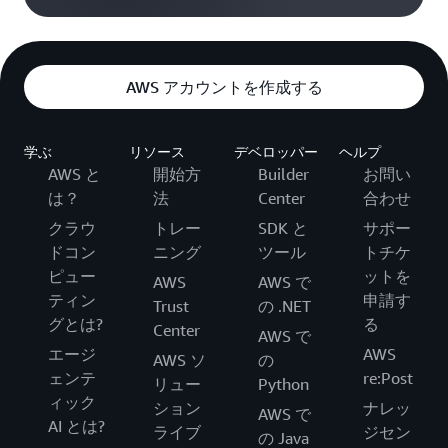
AWS アカウントを作成する
学ぶ
リソース
デベロッパー
ヘルプ
AWS と
開始方
Builder
お問い
は？
法
Center
合わせ
クラウ
トレー
SDK と
サポー
ドコン
ニング
ツール
トチケ
ピュー
ットを
AWS
AWS で
ティン
申請す
Trust
の .NET
グとは?
る
Center
AWS で
エージ
AWS
AWS ソ
の
ェンテ
re:Post
リュー
Python
ィック
ション
ナレッ
AWS で
AI とは?
ライブ
ジセン
の Java