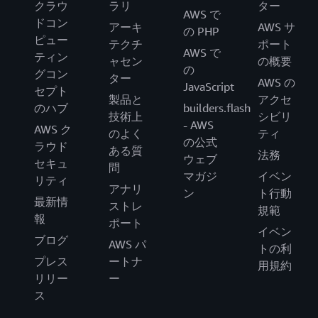
クラウ
ラリ
ター
AWS で
ドコン
アーキ
AWS サ
の PHP
ピュー
テクチ
ポート
AWS で
ティン
ャセン
の概要
の
グコン
ター
AWS の
JavaScript
セプト
製品と
アクセ
のハブ
builders.flash
技術上
シビリ
- AWS
AWS ク
のよく
ティ
の公式
ラウド
ある質
法務
ウェブ
セキュ
問
マガジ
イベン
リティ
アナリ
ン
ト行動
最新情
ストレ
規範
報
ポート
イベン
ブログ
AWS パ
トの利
プレス
ートナ
用規約
リリー
ー
ス