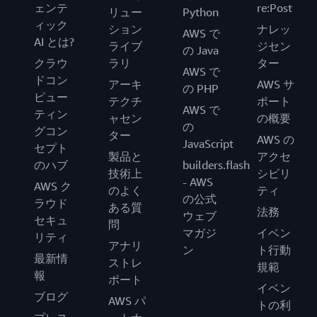
ェンテ
re:Post
リュー
Python
ィック
ション
ナレッ
AWS で
AI とは?
ライブ
ジセン
の Java
クラウ
ラリ
ター
AWS で
ドコン
アーキ
AWS サ
の PHP
ピュー
テクチ
ポート
AWS で
ティン
ャセン
の概要
の
グコン
ター
AWS の
JavaScript
セプト
製品と
アクセ
のハブ
builders.flash
技術上
シビリ
- AWS
AWS ク
のよく
ティ
の公式
ラウド
ある質
法務
ウェブ
セキュ
問
マガジ
イベン
リティ
アナリ
ン
ト行動
最新情
ストレ
規範
報
ポート
イベン
ブログ
AWS パ
トの利