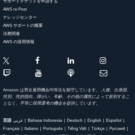
サポートチケットを申請する
AWS re:Post
ナレッジセンター
AWS サポートの概要
法務関連
AWS の採用情報
Amazon は男女雇用機会均等法を順守しています。
人種、出身国、
性別、性的指向、障がい、年齢、その他の属性によって差別するこ
となく、平等に採用選考の機会を提供しています。
言語
عربي
Bahasa Indonesia
Deutsch
English
Español
Français
Italiano
Português
Tiếng Việt
Türkçe
Ρусский