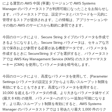
による運営の AWS 中国 (寧夏) リージョンで AWS Systems
Manager のパラメータストアが利用可能になったことをお知らせし
ます。パラメータストアでは、設定データとパスワードを一元的に
管理するストアが提供されます。この情報は、アプリケーションや
その他の AWS のサービスから動的に参照できます。
今回のローンチにより、Secure String タイプのパラメータを作成で
きるようになりました。Secure String パラメータは、セキュアな方
法で保存および参照する必要がある機密データです。パラメータを
作成するときに SecureString タイプを選択すると、パラメータスト
アでは AWS Key Management Service (KMS) のカスタマーマスタ
ーキー (CMK) を使用してパラメータ値を暗号化します。
今回のローンチにより、高度なパラメータを使用して、[Parameter
Settings (パラメータの設定)] タブからより高いスループット制限を
有効にすることもできます。高度なパラメータを使用すると、
10,000 を超えるパラメータの作成、より大きなパラメータ値サイズ
(最大 8 KB) の使用、パラメータへのポリシー追加が可能になりま
す。より高いスループット制限を有効にすると、AWS Systems
Manager のパラメータストアでは 1 秒あたり最大 1,000 件のリク