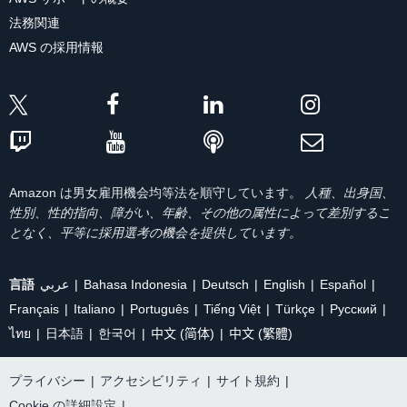
法務関連
AWS の採用情報
Amazon は男女雇用機会均等法を順守しています。
人種、出身国、
性別、性的指向、障がい、年齢、その他の属性によって差別するこ
となく、平等に採用選考の機会を提供しています。
言語
عربي
Bahasa Indonesia
Deutsch
English
Español
Français
Italiano
Português
Tiếng Việt
Türkçe
Ρусский
ไทย
日本語
한국어
中文 (简体)
中文 (繁體)
プライバシー
|
アクセシビリティ
|
サイト規約
|
Cookie の詳細設定
|