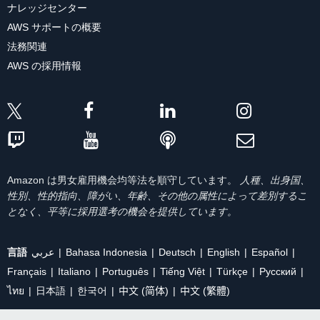
ナレッジセンター
AWS サポートの概要
法務関連
AWS の採用情報
Amazon は男女雇用機会均等法を順守しています。
人種、出身国、
性別、性的指向、障がい、年齢、その他の属性によって差別するこ
となく、平等に採用選考の機会を提供しています。
言語
عربي
Bahasa Indonesia
Deutsch
English
Español
Français
Italiano
Português
Tiếng Việt
Türkçe
Ρусский
ไทย
日本語
한국어
中文 (简体)
中文 (繁體)