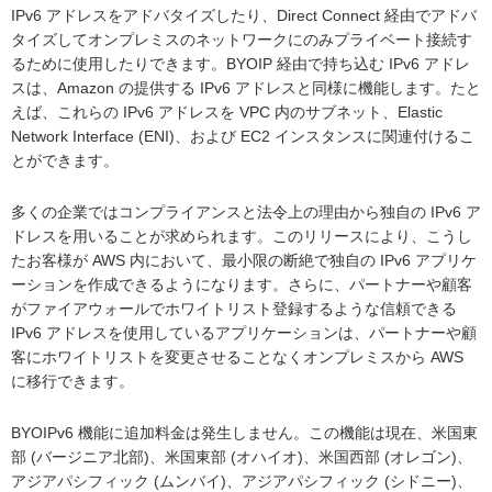
IPv6 アドレスをアドバタイズしたり、Direct Connect 経由でアドバ
タイズしてオンプレミスのネットワークにのみプライベート接続す
るために使用したりできます。BYOIP 経由で持ち込む IPv6 アドレ
スは、Amazon の提供する IPv6 アドレスと同様に機能します。たと
えば、これらの IPv6 アドレスを VPC 内のサブネット、Elastic
Network Interface (ENI)、および EC2 インスタンスに関連付けるこ
とができます。
多くの企業ではコンプライアンスと法令上の理由から独自の IPv6 ア
ドレスを用いることが求められます。このリリースにより、こうし
たお客様が AWS 内において、最小限の断絶で独自の IPv6 アプリケ
ーションを作成できるようになります。さらに、パートナーや顧客
がファイアウォールでホワイトリスト登録するような信頼できる
IPv6 アドレスを使用しているアプリケーションは、パートナーや顧
客にホワイトリストを変更させることなくオンプレミスから AWS
に移行できます。
BYOIPv6 機能に追加料金は発生しません。この機能は現在、米国東
部 (バージニア北部)、米国東部 (オハイオ)、米国西部 (オレゴン)、
アジアパシフィック (ムンバイ)、アジアパシフィック (シドニー)、