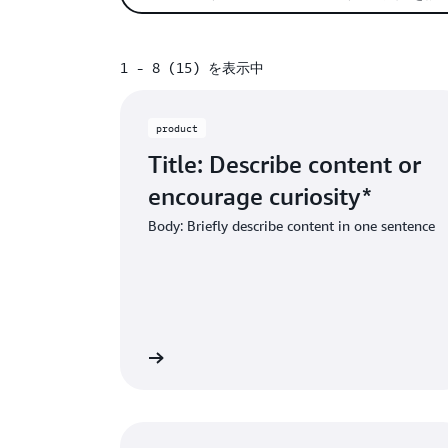
1 - 8 (15) を表示中
1 - 8 (15) を表示中
product
Title: Describe content or
encourage curiosity*
Body: Briefly describe content in one sentence
 label: Describe dest
Link label: De