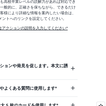
も高校卒業レベルの読解力があれば対応でき
一般的に、正確さを保ちながら、できるだけ
客様により詳細な情報を案内したい場合は、
ュメントへのリンクを設定してください。
たはアクションの説明を入力してください*
アクションや発見を促します。本文に誘
明やよくある質問に使用します*
明する、明確で詳細なテキストを入力してくだ
追加のコンテキスト、または提供する機能
、最大 5 枚のカードを使用します*
明する、明確で詳細なテキストを入力してくだ