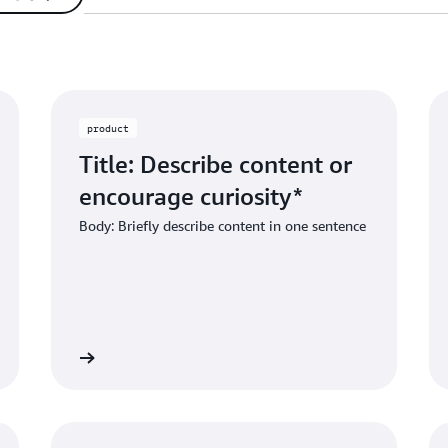
product
Title: Describe content or
encourage curiosity*
Body: Briefly describe content in one sentence
scribe dest
Link label: Describe de