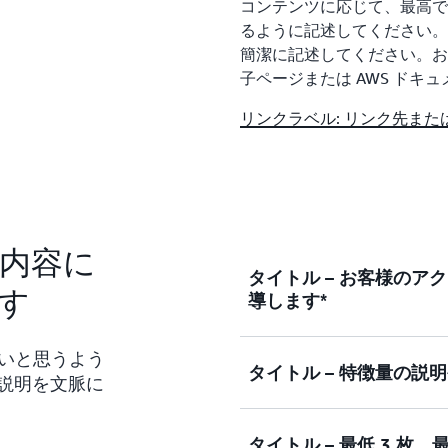
コンテンツに応じて、最高で
るように記述してください。
簡潔に記述してください。お
子ページまたは AWS ドキ
リンクラベル: リンク先ま
の内容に
タイトル – お客様の
す
導します*
たいと思うよう
タイトル – 特徴量の説
[本文: 役職について説
説明を文脈に
さい。裏付けとなる事実、
を含めます。*
タイトル – 最低 3 枚
[本文: 役職について説