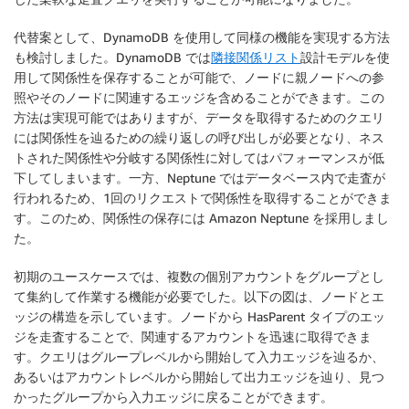
代替案として、DynamoDB を使用して同様の機能を実現する方法
も検討しました。DynamoDB では
隣接関係リスト
設計モデルを使
用して関係性を保存することが可能で、ノードに親ノードへの参
照やそのノードに関連するエッジを含めることができます。この
方法は実現可能ではありますが、データを取得するためのクエリ
には関係性を辿るための繰り返しの呼び出しが必要となり、ネス
トされた関係性や分岐する関係性に対してはパフォーマンスが低
下してしまいます。一方、Neptune ではデータベース内で走査が
行われるため、1回のリクエストで関係性を取得することができま
す。このため、関係性の保存には Amazon Neptune を採用しまし
た。
初期のユースケースでは、複数の個別アカウントをグループとし
て集約して作業する機能が必要でした。以下の図は、ノードとエ
ッジの構造を示しています。ノードから HasParent タイプのエッ
ジを走査することで、関連するアカウントを迅速に取得できま
す。クエリはグループレベルから開始して入力エッジを辿るか、
あるいはアカウントレベルから開始して出力エッジを辿り、見つ
かったグループから入力エッジに戻ることができます。