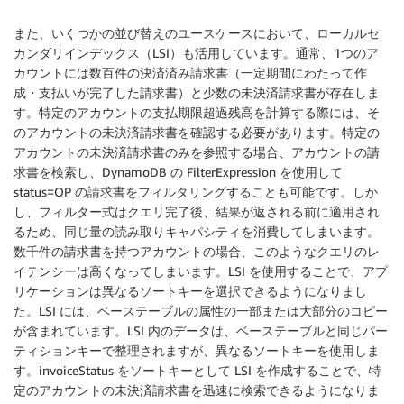
また、いくつかの並び替えのユースケースにおいて、ローカルセ
カンダリインデックス（LSI）も活用しています。通常、1つのア
カウントには数百件の決済済み請求書（一定期間にわたって作
成・支払いが完了した請求書）と少数の未決済請求書が存在しま
す。特定のアカウントの支払期限超過残高を計算する際には、そ
のアカウントの未決済請求書を確認する必要があります。特定の
アカウントの未決済請求書のみを参照する場合、アカウントの請
求書を検索し、DynamoDB の FilterExpression を使用して
status=OP の請求書をフィルタリングすることも可能です。しか
し、フィルター式はクエリ完了後、結果が返される前に適用され
るため、同じ量の読み取りキャパシティを消費してしまいます。
数千件の請求書を持つアカウントの場合、このようなクエリのレ
イテンシーは高くなってしまいます。LSI を使用することで、アプ
リケーションは異なるソートキーを選択できるようになりまし
た。LSI には、ベーステーブルの属性の一部または大部分のコピー
が含まれています。LSI 内のデータは、ベーステーブルと同じパー
ティションキーで整理されますが、異なるソートキーを使用しま
す。invoiceStatus をソートキーとして LSI を作成することで、特
定のアカウントの未決済請求書を迅速に検索できるようになりま