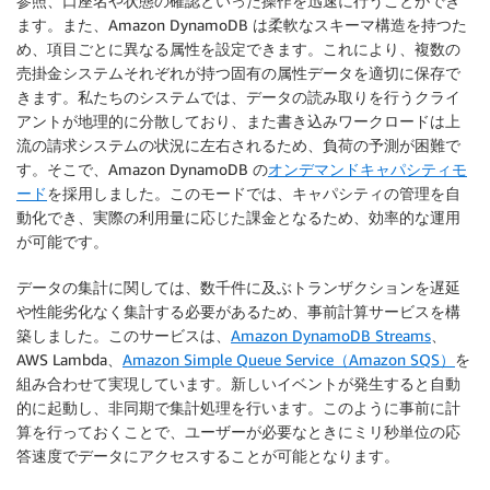
参照、口座名や状態の確認といった操作を迅速に行うことができ
ます。また、Amazon DynamoDB は柔軟なスキーマ構造を持つた
め、項目ごとに異なる属性を設定できます。これにより、複数の
売掛金システムそれぞれが持つ固有の属性データを適切に保存で
きます。私たちのシステムでは、データの読み取りを行うクライ
アントが地理的に分散しており、また書き込みワークロードは上
流の請求システムの状況に左右されるため、負荷の予測が困難で
す。そこで、Amazon DynamoDB の
オンデマンドキャパシティモ
ード
を採用しました。このモードでは、キャパシティの管理を自
動化でき、実際の利用量に応じた課金となるため、効率的な運用
が可能です。
データの集計に関しては、数千件に及ぶトランザクションを遅延
や性能劣化なく集計する必要があるため、事前計算サービスを構
築しました。このサービスは、
Amazon DynamoDB Streams
、
AWS Lambda、
Amazon Simple Queue Service（Amazon SQS）
を
組み合わせて実現しています。新しいイベントが発生すると自動
的に起動し、非同期で集計処理を行います。このように事前に計
算を行っておくことで、ユーザーが必要なときにミリ秒単位の応
答速度でデータにアクセスすることが可能となります。