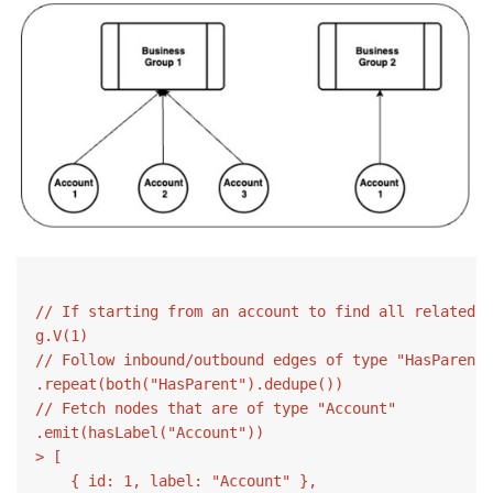
// If starting from an account to find all related a
g.V(1)

// Follow inbound/outbound edges of type "HasParent"
.repeat(both("HasParent").dedupe())

// Fetch nodes that are of type "Account"

.emit(hasLabel("Account"))

> [

    { id: 1, label: "Account" },
