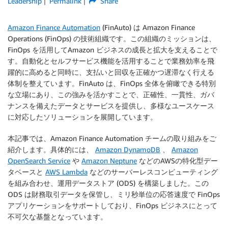
Leadership
Permalink
Share
Amazon Finance Automation
(FinAuto) は Amazon Finance
Operations (FinOps) の技術組織です。この組織のミッションは、
FinOps を活用してAmazon ビジネスの成長と拡大を支えることで
す。自動化とセルフサービス機能を活用することで業務効率を飛
躍的に高めると同時に、支払いと回収を正確かつ遅滞なく行える
体制を整えています。FinAuto は、FinOps 全体を俯瞰できる特別
な立場にあり、この強みを活かすことで、正確性、一貫性、ガバ
ナンスを備えたデータとサービスを提供し、多様なユースケース
に対応したソリューションを展開しています。
本記事では、Amazon Finance Automation チームの取り組みをご
紹介します。具体的には、
Amazon DynamoDB
、
Amazon
OpenSearch Service
や
Amazon Neptune
などのAWSの特化型デー
タベースと
AWS Lambda
などのサーバーレスコンピューティング
を組み合わせ、運用データストア (ODS) を構築しました。この
ODS は財務取引データを保管し、ミリ秒単位の応答速度で FinOps
アプリケーションをサポートしており、FinOps ビジネスにとって
不可欠な基盤となっています。