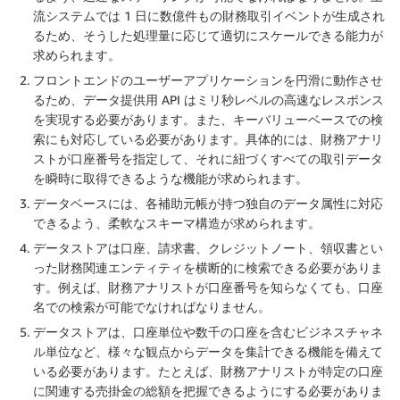
流システムでは 1 日に数億件もの財務取引イベントが生成され
るため、そうした処理量に応じて適切にスケールできる能力が
求められます。
フロントエンドのユーザーアプリケーションを円滑に動作させ
るため、データ提供用 API はミリ秒レベルの高速なレスポンス
を実現する必要があります。また、キーバリューベースでの検
索にも対応している必要があります。具体的には、財務アナリ
ストが口座番号を指定して、それに紐づくすべての取引データ
を瞬時に取得できるような機能が求められます。
データベースには、各補助元帳が持つ独自のデータ属性に対応
できるよう、柔軟なスキーマ構造が求められます。
データストアは口座、請求書、クレジットノート、領収書とい
った財務関連エンティティを横断的に検索できる必要がありま
す。例えば、財務アナリストが口座番号を知らなくても、口座
名での検索が可能でなければなりません。
データストアは、口座単位や数千の口座を含むビジネスチャネ
ル単位など、様々な観点からデータを集計できる機能を備えて
いる必要があります。たとえば、財務アナリストが特定の口座
に関連する売掛金の総額を把握できるようにする必要がありま