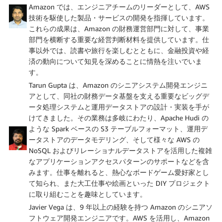
Amazon では、エンジニアチームのリーダーとして、AWS
技術を駆使した製品・サービスの開発を指揮しています。
これらの成果は、Amazon の財務運営部門に対して、事業
部門を横断する重要な経営判断材料を提供しています。仕
事以外では、読書や旅行を楽しむとともに、金融投資や経
済の動向について知見を深めることに情熱を注いでいま
す。
Tarun Gupta は、Amazon のシニアシステム開発エンジニ
アとして、同社の財務データ基盤を支える重要なビッグデ
ータ処理システムと運用データストアの設計・実装を手が
けてきました。その業務は多岐にわたり、Apache Hudi の
ような Spark ベースの S3 テーブルフォーマット、運用デ
ータストアのデータモデリング、そして様々な AWS の
NoSQL およびリレーショナルデータストアを活用した複雑
なアプリケーションアクセスパターンのサポートなどを含
みます。仕事を離れると、熱心なボードゲーム愛好家とし
て知られ、また大工仕事や絵画といった DIY プロジェクト
に取り組むことを趣味としています。
Javier Vega は、9 年以上の経験を持つ Amazon のシニアソ
フトウェア開発エンジニアです。AWS を活用し、Amazon