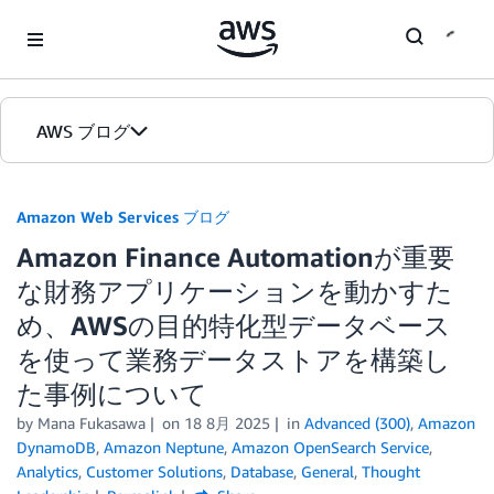
Skip to Main Content
AWS ブログ
ホーム
Amazon Web Services ブログ
Amazon Finance Automationが重要
カテゴリ
な財務アプリケーションを動かすた
エディション
め、AWSの目的特化型データベース
を使って業務データストアを構築し
た事例について
by
Mana Fukasawa
on
18 8月 2025
in
Advanced (300)
,
Amazon
DynamoDB
,
Amazon Neptune
,
Amazon OpenSearch Service
,
Analytics
,
Customer Solutions
,
Database
,
General
,
Thought