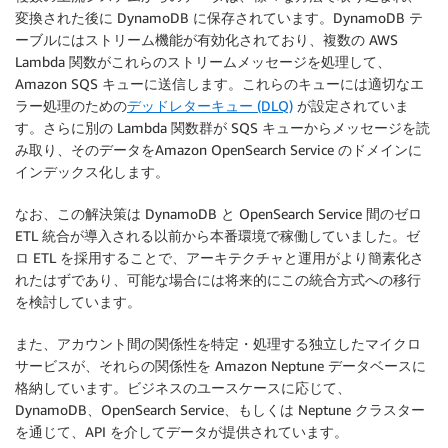
変換された後に DynamoDB に保存されています。DynamoDB テ
ーブルにはストリーム機能が有効化されており、複数の AWS
Lambda 関数がこれらのストリームメッセージを処理して、
Amazon SQS キューに送信します。これらのキューには適切なエ
ラー処理のための
デッドレターキュー (DLQ)
が設定されていま
す。さらに別の Lambda 関数群が SQS キューからメッセージを読
み取り、そのデータをAmazon OpenSearch Service のドメインに
インデックス化します。
なお、この解決策は DynamoDB と OpenSearch Service 間のゼロ
ETL 統合が導入される以前から本番環境で稼働していました。ゼ
ロ ETL を採用することで、アーキテクチャと運用がより簡素化さ
れたはずであり、可能な場合には将来的にこの統合方式への移行
を検討しています。
また、アカウント間の関係性を特定・処理する独立したマイクロ
サービスが、それらの関係性を Amazon Neptune データベースに
格納しています。ビジネスのユースケースに応じて、
DynamoDB、OpenSearch Service、もしくは Neptune クラスター
を通じて、API を介してデータが提供されています。