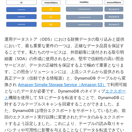
運用データストア（ODS）における財務データの取り込みと提供
において、最も重要な要件の一つは、正確なデータ品質を保証す
ることです。私たちのサービスは、外部顧客に送付される取引明
細書（SOA）の作成に使用されるため、堅牢で信頼性の高い照合
サービスが、データの正確性を保証する上で極めて重要となりま
す。この照合ソリューションには、上流システムから提供される
真正データ（信頼できる情報源）と、DynamoDB テーブルから変
換され
Amazon Simple Storage Service（Amazon S3）
で利用可能
となったデータが必要です。DynamoDB のネイティブ
エクスポー
ト
機能を使用して S3 にデータを転送することで、DynamoDB に
対するフルテーブルスキャンを回避することができました。ま
た、DynamoDB は増分エクスポートをサポートしているため、前
回のエクスポート実行以降に変更されたデータのみをエクスポー
トするよう設定しました。これにより、テーブルの読み取りキャ
パシティや可用性に影響を与えることなくデータを転送できてい