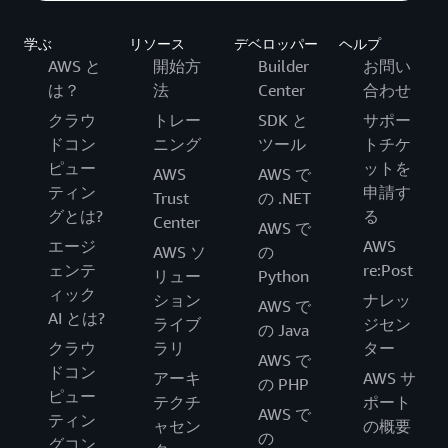
学ぶ
リソース
デベロッパー
ヘルプ
AWS と
開始方
Builder
お問い
は？
法
Center
合わせ
クラウ
トレー
SDK と
サポー
ドコン
ニング
ツール
トチケ
ピュー
ットを
AWS
AWS で
ティン
申請す
Trust
の .NET
グとは?
る
Center
AWS で
エージ
AWS
AWS ソ
の
ェンテ
re:Post
リュー
Python
ィック
ション
ナレッ
AWS で
AI とは?
ライブ
ジセン
の Java
クラウ
ラリ
ター
AWS で
ドコン
アーキ
AWS サ
の PHP
ピュー
テクチ
ポート
AWS で
ティン
ャセン
の概要
の
グコン