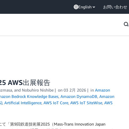
English
お問い合わせ
5 AWS出展報告
uzmasa
, and
Nobuhiro Nishibe
on
03 2月 2026
in
Amazon
azon Bedrock Knowledge Bases
,
Amazon DynamoDB
,
Amazon
S)
,
Artificial Intelligence
,
AWS IoT Core
,
AWS IoT SiteWise
,
AWS
鉄道技術展2025（Mass-Trans Innovation Japan