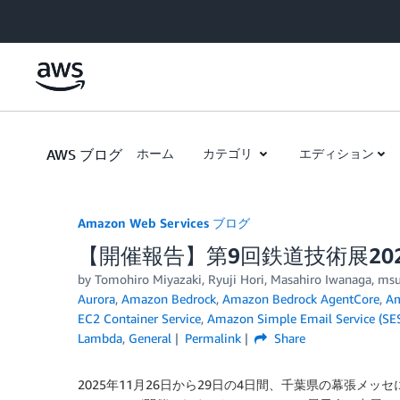
Skip to Main Content
AWS ブログ
ホーム
カテゴリ
エディション
Amazon Web Services ブログ
【開催報告】第9回鉄道技術展202
by
Tomohiro Miyazaki
,
Ryuji Hori
,
Masahiro Iwanaga
,
ms
Aurora
,
Amazon Bedrock
,
Amazon Bedrock AgentCore
,
Am
EC2 Container Service
,
Amazon Simple Email Service (SE
Lambda
,
General
Permalink
Share
2025年11月26日から29日の4日間、千葉県の幕張メッセにて「第9回