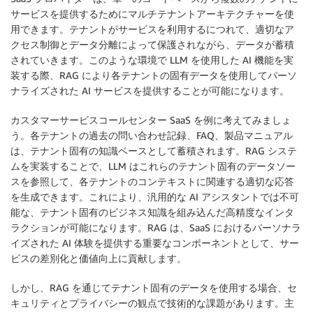
サービスを提供するためにマルチテナントアーキテクチャーを使
用できます。テナントがサービスを利用するにつれて、適切なア
クセス制御とデータ分離によって保護されながら、データが蓄積
されていきます。このような環境で LLM を使用した AI 機能を実
装する際、RAG により各テナントの固有データを使用してパーソ
ナライズされた AI サービスを提供することが可能になります。
カスタマーサービスコールセンター SaaS を例に考えてみましょ
う。各テナントの過去の問い合わせ記録、FAQ、製品マニュアル
は、テナント固有の知識ベースとして蓄積されます。RAG システ
ムを実装することで、LLM はこれらのテナント固有のデータソー
スを参照して、各テナントのコンテキストに関連する適切な応答
を生成できます。これにより、汎用的な AI アシスタントでは不可
能な、テナント固有のビジネス知識を組み込んだ高精度なインタ
ラクションが可能になります。RAG は、SaaS におけるパーソナラ
イズされた AI 体験を提供する重要なコンポーネントとして、サー
ビスの差別化と価値向上に貢献します。
しかし、RAG を通じてテナント固有のデータを使用する場合、セ
キュリティとプライバシーの観点で技術的な課題があります。主