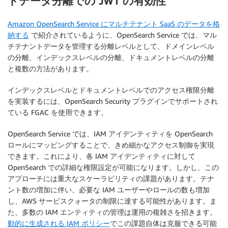
トデータ分離での JWT の有効性
Amazon OpenSearch Service にマルチテナント SaaS のデータを格
納する
で紹介されているように、OpenSearch Service では、マル
チテナントデータを管理する分離レベルとして、ドメインレベル
の分離、インデックスレベルの分離、ドキュメントレベルの分離
と複数の方法があります。
インデックスレベルとドキュメントレベルでのアクセス権限分離
を実装するには、OpenSearch Security プラグインでサポートされ
ている FGAC を使用できます。
OpenSearch Service では、IAM アイデンティティを OpenSearch
ロールにマッピングすることで、きめ細かなアクセス制御を実現
できます。これにより、各 IAM アイデンティティに対して
OpenSearch での詳細な権限設定が可能になります。しかし、この
アプローチには重大なスケーラビリティの課題があります。テナ
ント数の増加に伴い、必要な IAM ユーザーやロールの数も増加
し、AWS サービスクォータの制限に達する可能性があります。ま
た、多数の IAM エンティティの管理は運用の複雑さを招きます。
動的に生成される IAM ポリシー
でこの課題自体は克服できる可能