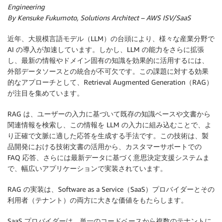
Engineering
By Kensuke Fukumoto, Solutions Architect – AWS ISV/SaaS
近年、大規模言語モデル（LLM）の台頭により、様々な産業分野で
AI の導入が加速しています。しかし、LLM の能力をさらに拡張
し、最新の情報やドメイン固有の知識を効果的に活用するには、
外部データソースとの統合が不可欠です。この課題に対する効果
的なアプローチとして、Retrieval Augmented Generation（RAG）
が注目を集めています。
RAG は、ユーザーの入力に基づいて既存の知識ベースや文書から
関連情報を検索し、この情報を LLM の入力に組み込むことで、よ
り正確で文脈に適した応答を生成する手法です。この技術は、製
品開発における技術文書の活用から、カスタマーサポートでの
FAQ 応答、さらには最新データに基づく意思決定支援システムま
で、幅広いアプリケーションで実装されています。
RAG の実装は、Software as a Service（SaaS）プロバイダーとその
利用者（テナント）の両方に大きな価値をもたらします。
SaaS プロバイダーは、単一のコードベースから複数のテナントに