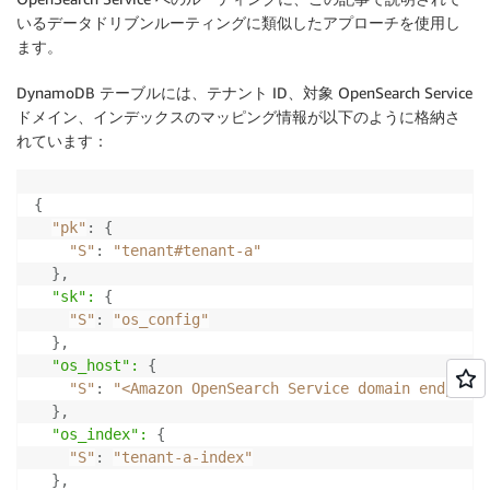
いるデータドリブンルーティングに類似したアプローチを使用し
ます。
DynamoDB テーブルには、テナント ID、対象 OpenSearch Service
ドメイン、インデックスのマッピング情報が以下のように格納さ
れています：
{
"pk"
:
{
"S"
:
"tenant#tenant-a"
}
,
  "sk":
{
"S"
:
"os_config"
}
,
  "os_host":
{
"S"
:
"<Amazon OpenSearch Service domain endpoint
}
,
  "os_index":
{
"S"
:
"tenant-a-index"
}
,