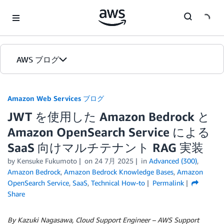
Skip to Main Content
AWS ブログ
ホーム
Amazon Web Services ブログ
JWT を使用した Amazon Bedrock と
カテゴリ
Amazon OpenSearch Service による
エディション
SaaS 向けマルチテナント RAG 実装
by
Kensuke Fukumoto
on
24 7月 2025
in
Advanced (300)
,
Amazon Bedrock
,
Amazon Bedrock Knowledge Bases
,
Amazon
OpenSearch Service
,
SaaS
,
Technical How-to
Permalink
Share
By Kazuki Nagasawa, Cloud Support Engineer – AWS Support