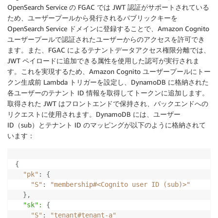
OpenSearch Service の FGAC では JWT 認証がサポートされている
ため、ユーザープールから発行されるパブリックキーを
OpenSearch Service ドメインに登録することで、Amazon Cognito
ユーザープールで認証されたユーザーからのアクセスを許可でき
ます。また、FGAC によるテナントデータアクセス権限分離では、
JWT ペイロードに追加できる属性を使用した認可が実行されま
す。これを実現するため、Amazon Cognito ユーザープールにトー
クン生成前 Lambda トリガーを設定し、DynamoDB に格納された
各ユーザーのテナント ID 情報を取得してトークンに追加します。
取得された JWT はフロントエンドで保持され、バックエンドへの
リクエストに使用されます。DynamoDB には、ユーザー
ID（sub）とテナント ID のマッピングが以下のように格納されて
います：
{
"pk"
:
{
"S"
:
"membership#<Cognito user ID (sub)>"
}
,
  "sk":
{
"S"
:
"tenant#tenant-a"