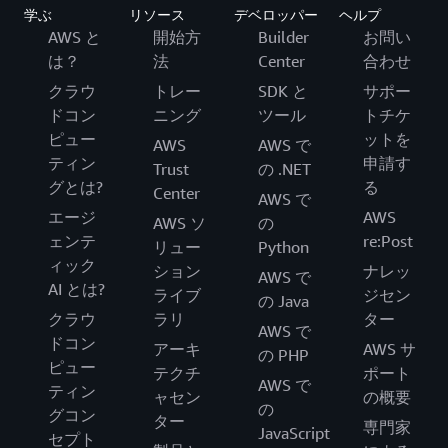
学ぶ
リソース
デベロッパー
ヘルプ
AWS と
開始方
Builder
お問い
は？
法
Center
合わせ
クラウ
トレー
SDK と
サポー
ドコン
ニング
ツール
トチケ
ピュー
ットを
AWS
AWS で
ティン
申請す
Trust
の .NET
グとは?
る
Center
AWS で
エージ
AWS
AWS ソ
の
ェンテ
re:Post
リュー
Python
ィック
ション
ナレッ
AWS で
AI とは?
ライブ
ジセン
の Java
クラウ
ラリ
ター
AWS で
ドコン
アーキ
AWS サ
の PHP
ピュー
テクチ
ポート
AWS で
ティン
ャセン
の概要
の
グコン
ター
専門家
JavaScript
セプト