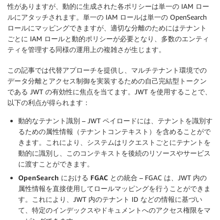
性がありますが、動的に生成された各ポリシーは単一の IAM ロー
ルにアタッチされます。単一の IAM ロールは単一の OpenSearch
ロールにマッピングできますが、適切な分離のためにはテナント
ごとに IAM ロールと動的ポリシーが必要となり、多数のエンティ
ティを管理する同様の運用上の複雑さが生じます。
この記事では代替アプローチを提供し、マルチテナント環境での
データ分離とアクセス制御を実装するための自己完結型トークン
である JWT の有効性に焦点を当てます。JWT を使用することで、
以下の利点が得られます：
動的なテナント識別
– JWT ペイロードには、テナントを識別す
るための属性情報（テナントコンテキスト）を含めることがで
きます。これにより、システムはリクエストごとにテナントを
動的に識別し、このコンテキストを後続のリソースやサービス
に渡すことができます。
OpenSearch における FGAC との統合
– FGAC は、JWT 内の
属性情報を直接使用してロールマッピングを行うことができま
す。これにより、JWT 内のテナント ID などの情報に基づい
て、特定のインデックスやドキュメントへのアクセス権限をマ