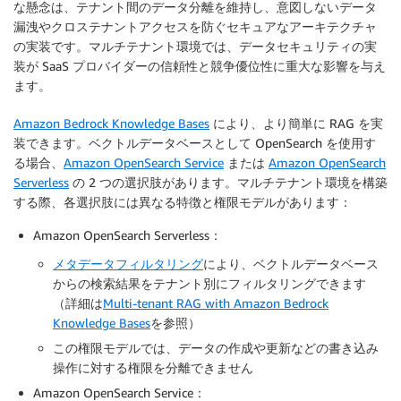
な懸念は、テナント間のデータ分離を維持し、意図しないデータ
漏洩やクロステナントアクセスを防ぐセキュアなアーキテクチャ
の実装です。マルチテナント環境では、データセキュリティの実
装が SaaS プロバイダーの信頼性と競争優位性に重大な影響を与え
ます。
Amazon Bedrock Knowledge Bases
により、より簡単に RAG を実
装できます。ベクトルデータベースとして OpenSearch を使用す
る場合、
Amazon OpenSearch Service
または
Amazon OpenSearch
Serverless
の 2 つの選択肢があります。マルチテナント環境を構築
する際、各選択肢には異なる特徴と権限モデルがあります：
Amazon OpenSearch Serverless：
メタデータフィルタリング
により、ベクトルデータベース
からの検索結果をテナント別にフィルタリングできます
（詳細は
Multi-tenant RAG with Amazon Bedrock
Knowledge Bases
を参照）
この権限モデルでは、データの作成や更新などの書き込み
操作に対する権限を分離できません
Amazon OpenSearch Service：