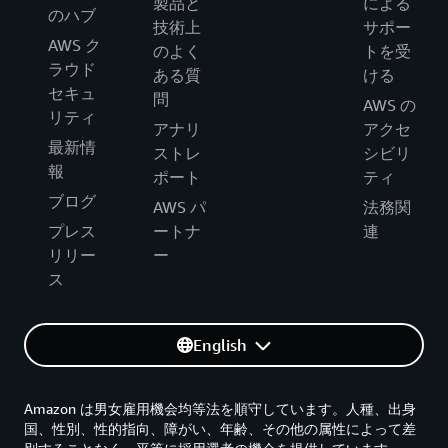
製品と
による
のハブ
技術上
サポー
AWS ク
のよく
トを受
ラウド
ある質
ける
セキュ
問
AWS の
リティ
アナリ
アクセ
最新情
ストレ
シビリ
報
ポート
ティ
ブログ
AWS パ
法務関
プレス
ートナ
連
リリー
ー
ス
English
Amazon は男女雇用機会均等法を順守しています。人種、出身
国、性別、性的指向、障がい、年齢、その他の属性によって差