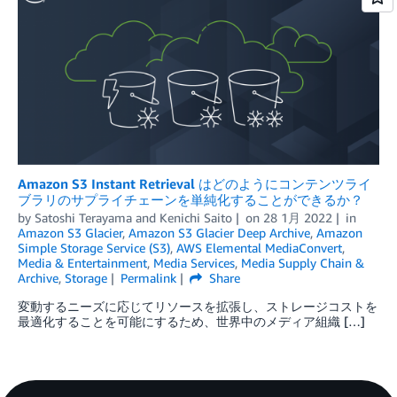
Amazon S3 Instant Retrieval はどのようにコンテンツライ
ブラリのサプライチェーンを単純化することができるか？
by
Satoshi Terayama
and
Kenichi Saito
on
28 1月 2022
in
Amazon S3 Glacier
,
Amazon S3 Glacier Deep Archive
,
Amazon
Simple Storage Service (S3)
,
AWS Elemental MediaConvert
,
Media & Entertainment
,
Media Services
,
Media Supply Chain &
Archive
,
Storage
Permalink
Share
変動するニーズに応じてリソースを拡張し、ストレージコストを
最適化することを可能にするため、世界中のメディア組織 […]