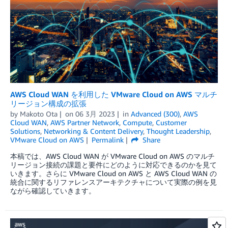
AWS Cloud WAN を利用した VMware Cloud on AWS マルチ
リージョン構成の拡張
by
Makoto Ota
on
06 3月 2023
in
Advanced (300)
,
AWS
Cloud WAN
,
AWS Partner Network
,
Compute
,
Customer
Solutions
,
Networking & Content Delivery
,
Thought Leadership
,
VMware Cloud on AWS
Permalink
Share
本稿では、AWS Cloud WAN が VMware Cloud on AWS のマルチ
リージョン接続の課題と要件にどのように対応できるのかを見て
いきます。さらに VMware Cloud on AWS と AWS Cloud WAN の
統合に関するリファレンスアーキテクチャについて実際の例を見
ながら確認していきます。