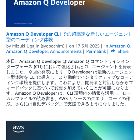
Amazon Q Developer CLI での超高速な新しいエージェント
型のコーディング体験
by
Mizuki Ugajin (syobochim)
on
17 3月 2025
in
Amazon Q
,
Amazon Q Developer
,
Announcements
Permalink
Share
本日、Amazon Q Developer は Amazon Q コマンドラインイン
ターフェース (CLI) において強化された CLI エージェントを発表
しました。今回の発表により、Q Developer は最新のエージェン
ト型体験を CLI に導入し、より動的でインタラクティブなコーデ
ィング環境を提供します。これにより、開発者と対話しながらフ
ィードバックに基づいて変更を加えていくことが可能になりま
す。Amazon Q Developer は、CLI 環境内の情報を活用し、ロー
カルファイルの読み書き、AWS リソースのクエリ、コードの作
成、さらには自動デバッグまで支援できるようになりました。