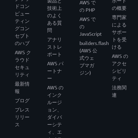
製品と
ポート
AWS で
ドコン
技術上
の概要
の PHP
ピュー
のよく
専門家
AWS で
ティン
ある質
による
の
グコン
問
サポー
JavaScript
セプト
アナリ
トを受
のハブ
builders.flash
ストレ
ける
(AWS 公
AWS ク
ポート
AWS の
式ウェ
ラウド
AWS パ
アクセ
ブマガ
セキュ
ートナ
シビリ
ジン)
リティ
ー
ティ
最新情
AWS の
法務関
報
インク
連
ブログ
ルージ
プレス
ョン、
リリー
ダイバ
ス
ーシテ
ィ、エ