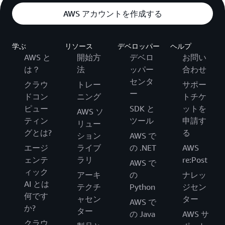
AWS アカウントを作成する
学ぶ
リソース
デベロッパー
ヘルプ
AWS と
開始方
デベロ
お問い
は？
法
ッパー
合わせ
センタ
クラウ
トレー
サポー
ー
ドコン
ニング
トチケ
ピュー
SDK と
ットを
AWS ソ
ティン
ツール
申請す
リュー
グとは?
る
ション
AWS で
エージ
ライブ
の .NET
AWS
ェンテ
ラリ
re:Post
AWS で
ィック
アーキ
の
ナレッ
AI とは
テクチ
Python
ジセン
何です
ャセン
ター
AWS で
か?
ター
の Java
AWS サ
クラウ