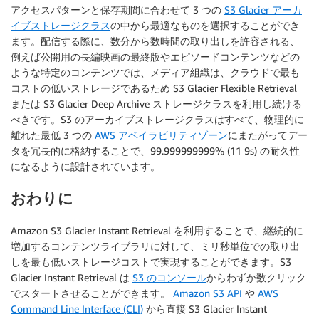
アクセスパターンと保存期間に合わせて 3 つの
S3 Glacier アーカ
イブストレージクラス
の中から最適なものを選択することができ
ます。配信する際に、数分から数時間の取り出しを許容される、
例えば公開用の長編映画の最終版やエピソードコンテンツなどの
ような特定のコンテンツでは、メディア組織は、クラウドで最も
コストの低いストレージであるため S3 Glacier Flexible Retrieval
または S3 Glacier Deep Archive ストレージクラスを利用し続ける
べきです。S3 のアーカイブストレージクラスはすべて、物理的に
離れた最低 3 つの
AWS アベイラビリティゾーン
にまたがってデー
タを冗長的に格納することで、99.999999999% (11 9s) の耐久性
になるように設計されています。
おわりに
Amazon S3 Glacier Instant Retrieval を利用することで、継続的に
増加するコンテンツライブラリに対して、ミリ秒単位での取り出
しを最も低いストレージコストで実現することができます。S3
Glacier Instant Retrieval は
S3 のコンソール
からわずか数クリック
でスタートさせることができます。
Amazon S3 API
や
AWS
Command Line Interface (CLI)
から直接 S3 Glacier Instant