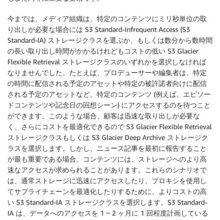
今までは、メディア組織は、特定のコンテンツにミリ秒単位の取
り出しが必要な場合には S3 Standard-Infrequent Access (S3
Standard-IA) ストレージクラスを選ぶか、もしくは数分から数時間
の長い取り出し時間がかかるけれどもコストの低い S3 Glacier
Flexible Retrieval ストレージクラスのいずれかを選択しなければ
なりませんでした。たとえば、プロデューサーや編集者は、特定
の時間に配信される予定のアセットや特定の被許諾者向けに配信
される予定のアセットなど、特定のコンテンツ (例えば、エピソー
ドコンテンツや記念日の回想シーン) にアクセスするのを待つこと
ができます。このような場合、顧客は迅速な取り出しが必要な
く、さらにコストを最適化できるので S3 Glacier Flexible Retrieval
ストレージクラスもしくは S3 Glacier Deep Archive ストレージク
ラスを選択します。しかし、ニュース記事を最初に報告すること
が最も重要である場合、コンテンツには、ストレージへのより高
速なアクセスが求められることがあります。これらのシナリオで
は、通常ストレージに迅速にアクセスしたり、プロキシを使用し
てサプライチェーンを最適化したりするために、よりコストの高
い S3 Standard-IA ストレージクラスを選択します。S3 Standard-
IA は、データへのアクセスを 1 ~ 2 ヶ月に 1 回程度計画している