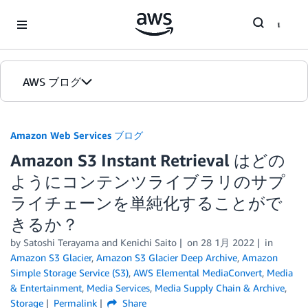
Skip to Main Content
AWS ブログ
ホーム
Amazon Web Services ブログ
Amazon S3 Instant Retrieval はどの
カテゴリ
ようにコンテンツライブラリのサプ
エディション
ライチェーンを単純化することがで
きるか？
by
Satoshi Terayama
and
Kenichi Saito
on
28 1月 2022
in
Amazon S3 Glacier
,
Amazon S3 Glacier Deep Archive
,
Amazon
Simple Storage Service (S3)
,
AWS Elemental MediaConvert
,
Media
& Entertainment
,
Media Services
,
Media Supply Chain & Archive
,
Storage
Permalink
Share