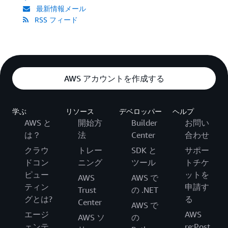
最新情報メール
RSS フィード
AWS アカウントを作成する
学ぶ
リソース
デベロッパー
ヘルプ
AWS と
開始方
Builder
お問い
は？
法
Center
合わせ
クラウ
トレー
SDK と
サポー
ドコン
ニング
ツール
トチケ
ピュー
ットを
AWS
AWS で
ティン
申請す
Trust
の .NET
グとは?
る
Center
AWS で
エージ
AWS
AWS ソ
の
ェンテ
re:Post