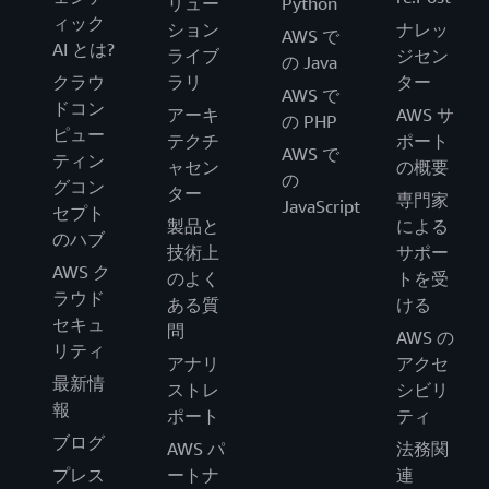
リュー
Python
ィック
ション
ナレッ
AWS で
AI とは?
ライブ
ジセン
の Java
クラウ
ラリ
ター
AWS で
ドコン
アーキ
AWS サ
の PHP
ピュー
テクチ
ポート
AWS で
ティン
ャセン
の概要
の
グコン
ター
専門家
JavaScript
セプト
製品と
による
のハブ
技術上
サポー
AWS ク
のよく
トを受
ラウド
ある質
ける
セキュ
問
AWS の
リティ
アナリ
アクセ
最新情
ストレ
シビリ
報
ポート
ティ
ブログ
AWS パ
法務関
プレス
ートナ
連