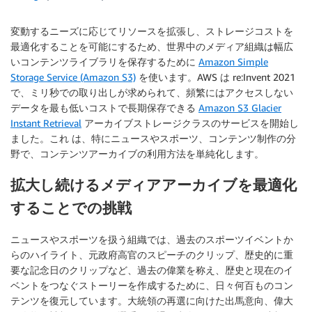
変動するニーズに応じてリソースを拡張し、ストレージコストを
最適化することを可能にするため、世界中のメディア組織は幅広
いコンテンツライブラリを保存するために
Amazon Simple
Storage Service (Amazon S3)
を使います。AWS は re:Invent 2021
で、ミリ秒での取り出しが求められて、頻繁にはアクセスしない
データを最も低いコストで長期保存できる
Amazon S3 Glacier
Instant Retrieval
アーカイブストレージクラスのサービスを開始し
ました。これ は、特にニュースやスポーツ、コンテンツ制作の分
野で、コンテンツアーカイブの利用方法を単純化します。
拡大し続けるメディアアーカイブを最適化
することでの挑戦
ニュースやスポーツを扱う組織では、過去のスポーツイベントか
らのハイライト、元政府高官のスピーチのクリップ、歴史的に重
要な記念日のクリップなど、過去の偉業を称え、歴史と現在のイ
ベントをつなぐストーリーを作成するために、日々何百ものコン
テンツを復元しています。大統領の再選に向けた出馬意向、偉大