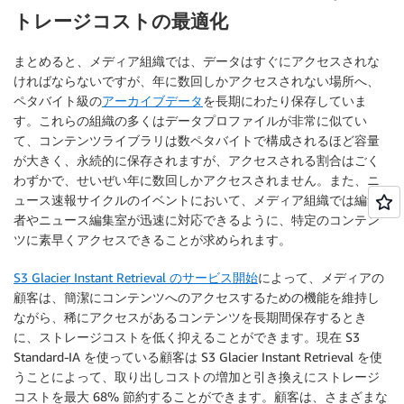
トレージコストの最適化
まとめると、メディア組織では、データはすぐにアクセスされな
ければならないですが、年に数回しかアクセスされない場所へ、
ペタバイト級の
アーカイブデータ
を長期にわたり保存していま
す。これらの組織の多くはデータプロファイルが非常に似てい
て、コンテンツライブラリは数ペタバイトで構成されるほど容量
が大きく、永続的に保存されますが、アクセスされる割合はごく
わずかで、せいぜい年に数回しかアクセスされません。また、ニ
ュース速報サイクルのイベントにおいて、メディア組織では編集
者やニュース編集室が迅速に対応できるように、特定のコンテン
ツに素早くアクセスできることが求められます。
S3 Glacier Instant Retrieval のサービス開始
によって、メディアの
顧客は、簡潔にコンテンツへのアクセスするための機能を維持し
ながら、稀にアクセスがあるコンテンツを長期間保存するとき
に、ストレージコストを低く抑えることができます。現在 S3
Standard-IA を使っている顧客は S3 Glacier Instant Retrieval を使
うことによって、取り出しコストの増加と引き換えにストレージ
コストを最大 68% 節約することができます。顧客は、さまざまな