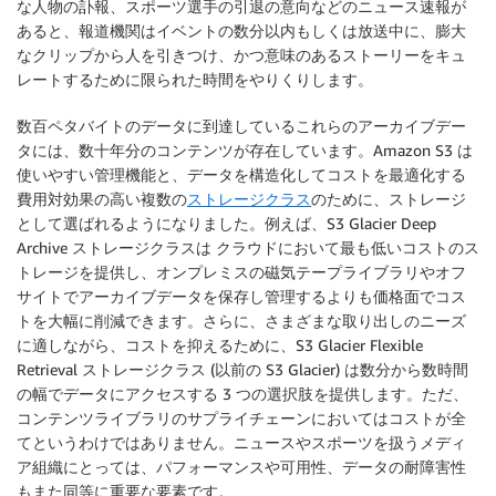
な人物の訃報、スポーツ選手の引退の意向などのニュース速報が
あると、報道機関はイベントの数分以内もしくは放送中に、膨大
なクリップから人を引きつけ、かつ意味のあるストーリーをキュ
レートするために限られた時間をやりくりします。
数百ペタバイトのデータに到達しているこれらのアーカイブデー
タには、数十年分のコンテンツが存在しています。Amazon S3 は
使いやすい管理機能と、データを構造化してコストを最適化する
費用対効果の高い複数の
ストレージクラス
のために、ストレージ
として選ばれるようになりました。例えば、S3 Glacier Deep
Archive ストレージクラスは クラウドにおいて最も低いコストのス
トレージを提供し、オンプレミスの磁気テープライブラリやオフ
サイトでアーカイブデータを保存し管理するよりも価格面でコス
トを大幅に削減できます。さらに、さまざまな取り出しのニーズ
に適しながら、コストを抑えるために、S3 Glacier Flexible
Retrieval ストレージクラス (以前の S3 Glacier) は数分から数時間
の幅でデータにアクセスする 3 つの選択肢を提供します。ただ、
コンテンツライブラリのサプライチェーンにおいてはコストが全
てというわけではありません。ニュースやスポーツを扱うメディ
ア組織にとっては、パフォーマンスや可用性、データの耐障害性
もまた同等に重要な要素です。