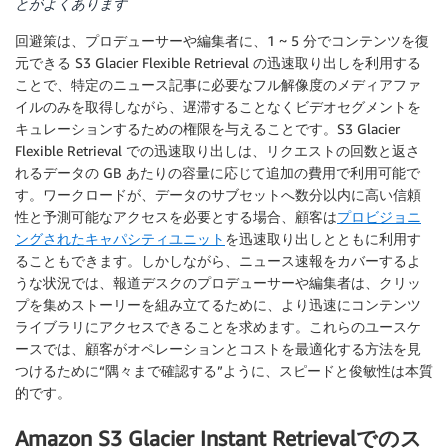
とがよくあります
回避策は、プロデューサーや編集者に、1 ~ 5 分でコンテンツを復
元できる S3 Glacier Flexible Retrieval の迅速取り出しを利用する
ことで、特定のニュース記事に必要なフル解像度のメディアファ
イルのみを取得しながら、遅滞することなくビデオセグメントを
キュレーションするための権限を与えることです。S3 Glacier
Flexible Retrieval での迅速取り出しは、リクエストの回数と返さ
れるデータの GB あたりの容量に応じて追加の費用で利用可能で
す。ワークロードが、データのサブセットへ数分以内に高い信頼
性と予測可能なアクセスを必要とする場合、顧客は
プロビジョニ
ングされたキャパシティユニット
を迅速取り出しとともに利用す
ることもできます。しかしながら、ニュース速報をカバーするよ
うな状況では、報道デスクのプロデューサーや編集者は、クリッ
プを集めストーリーを組み立てるために、より迅速にコンテンツ
ライブラリにアクセスできることを求めます。これらのユースケ
ースでは、顧客がオペレーションとコストを最適化する方法を見
つけるために“隅々まで確認する”ように、スピードと俊敏性は本質
的です。
Amazon S3 Glacier Instant Retrievalでのス