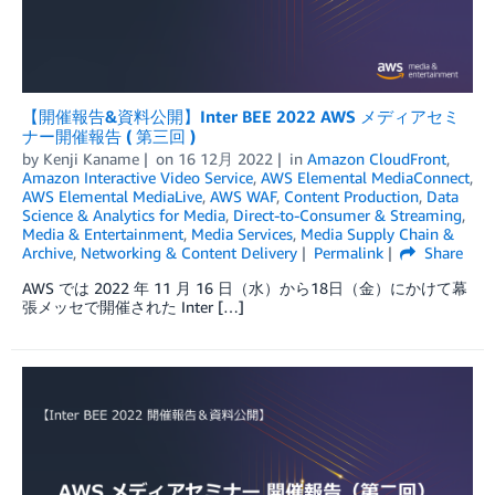
【開催報告&資料公開】Inter BEE 2022 AWS メディアセミ
ナー開催報告 ( 第三回 )
by
Kenji Kaname
on
16 12月 2022
in
Amazon CloudFront
,
Amazon Interactive Video Service
,
AWS Elemental MediaConnect
,
AWS Elemental MediaLive
,
AWS WAF
,
Content Production
,
Data
Science & Analytics for Media
,
Direct-to-Consumer & Streaming
,
Media & Entertainment
,
Media Services
,
Media Supply Chain &
Archive
,
Networking & Content Delivery
Permalink
Share
AWS では 2022 年 11 月 16 日（水）から18日（金）にかけて幕
張メッセで開催された Inter […]