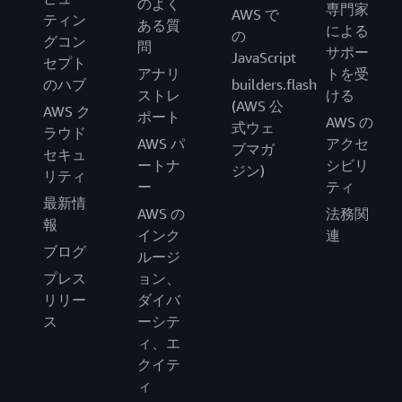
のよく
専門家
AWS で
ティン
ある質
による
の
グコン
問
サポー
JavaScript
セプト
アナリ
トを受
のハブ
builders.flash
ストレ
ける
(AWS 公
AWS ク
ポート
AWS の
式ウェ
ラウド
AWS パ
アクセ
ブマガ
セキュ
ートナ
シビリ
ジン)
リティ
ー
ティ
最新情
AWS の
法務関
報
インク
連
ブログ
ルージ
プレス
ョン、
リリー
ダイバ
ス
ーシテ
ィ、エ
クイテ
ィ