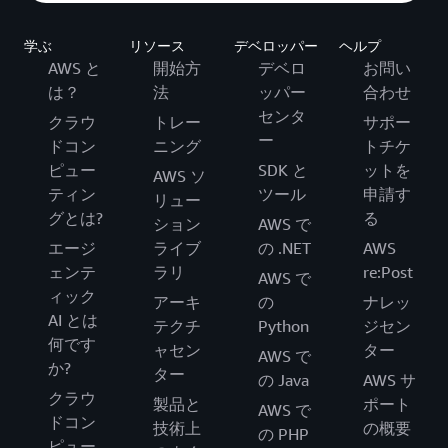
学ぶ
リソース
デベロッパー
ヘルプ
AWS と
開始方
デベロ
お問い
は？
法
ッパー
合わせ
センタ
クラウ
トレー
サポー
ー
ドコン
ニング
トチケ
ピュー
SDK と
ットを
AWS ソ
ティン
ツール
申請す
リュー
グとは?
る
ション
AWS で
エージ
ライブ
の .NET
AWS
ェンテ
ラリ
re:Post
AWS で
ィック
アーキ
の
ナレッ
AI とは
テクチ
Python
ジセン
何です
ャセン
ター
AWS で
か?
ター
の Java
AWS サ
クラウ
製品と
ポート
AWS で
ドコン
技術上
の概要
の PHP
ピュー