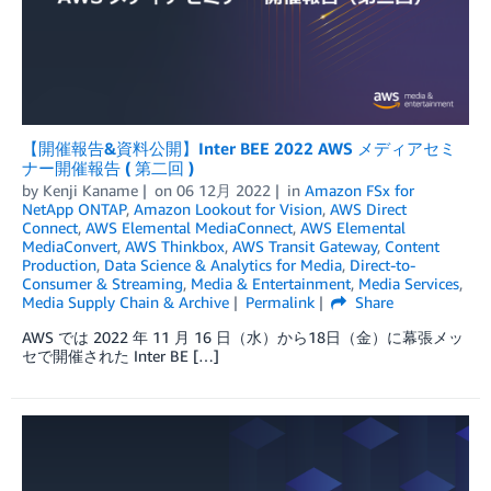
【開催報告&資料公開】Inter BEE 2022 AWS メディアセミ
ナー開催報告 ( 第二回 )
by
Kenji Kaname
on
06 12月 2022
in
Amazon FSx for
NetApp ONTAP
,
Amazon Lookout for Vision
,
AWS Direct
Connect
,
AWS Elemental MediaConnect
,
AWS Elemental
MediaConvert
,
AWS Thinkbox
,
AWS Transit Gateway
,
Content
Production
,
Data Science & Analytics for Media
,
Direct-to-
Consumer & Streaming
,
Media & Entertainment
,
Media Services
,
Media Supply Chain & Archive
Permalink
Share
AWS では 2022 年 11 月 16 日（水）から18日（金）に幕張メッ
セで開催された Inter BE […]