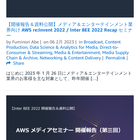
【開催報告＆資料公開】メディア＆エンターテインメント業
界向け AWS re:Invent 2022 / Inter BEE 2022 Recap セミナ
ー
by
Fuminori Abe
on
06 2月 2023
in
Broadcast
,
Content
Production
,
Data Science & Analytics for Media
,
Direct-to-
Consumer & Streaming
,
Media & Entertainment
,
Media Supply
Chain & Archive
,
Networking & Content Delivery
Permalink
Share
はじめに 2023 年 1 月 26 日にメディア＆エンターテインメント
業界のお客様を主な対象として、昨年開催 […]