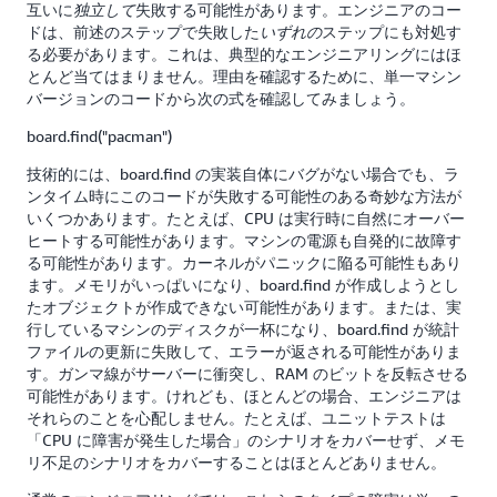
互いに
失敗する可能性があります。エンジニアのコー
独立して
ドは、前述のステップで失敗した
ステップにも対処す
いずれの
る必要があります。これは、典型的なエンジニアリングにはほ
とんど当てはまりません。理由を確認するために、単一マシン
バージョンのコードから次の式を確認してみましょう。
board.find("pacman")
技術的には、board.find の実装自体にバグがない場合でも、ラ
ンタイム時にこのコードが失敗する可能性のある奇妙な方法が
いくつかあります。たとえば、CPU は実行時に自然にオーバー
ヒートする可能性があります。マシンの電源も自発的に故障す
る可能性があります。カーネルがパニックに陥る可能性もあり
ます。メモリがいっぱいになり、board.find が作成しようとし
たオブジェクトが作成できない可能性があります。または、実
行しているマシンのディスクが一杯になり、board.find が統計
ファイルの更新に失敗して、エラーが返される可能性がありま
す。ガンマ線がサーバーに衝突し、RAM のビットを反転させる
可能性があります。けれども、ほとんどの場合、エンジニアは
それらのことを心配しません。たとえば、ユニットテストは
「CPU に障害が発生した場合」のシナリオをカバーせず、メモ
リ不足のシナリオをカバーすることはほとんどありません。