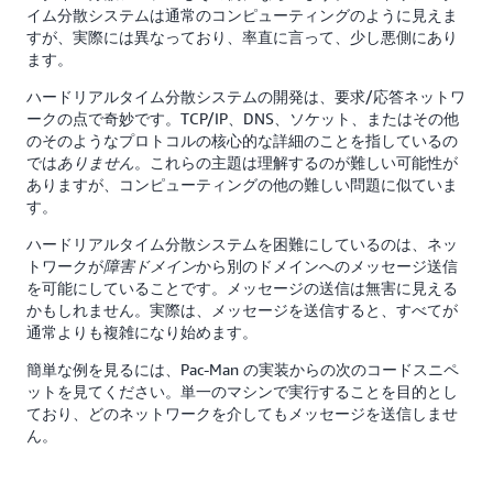
イム分散システムは通常のコンピューティングのように見えま
すが、実際には異なっており、率直に言って、少し悪側にあり
ます。
ハードリアルタイム分散システムの開発は、要求/応答ネットワ
ークの点で奇妙です。TCP/IP、DNS、ソケット、またはその他
のそのようなプロトコルの核心的な詳細のことを指しているの
では
。これらの主題は理解するのが難しい可能性が
ありません
ありますが、コンピューティングの他の難しい問題に似ていま
す。
ハードリアルタイム分散システムを困難にしているのは、ネッ
トワークが
から別のドメインへのメッセージ送信
障害ドメイン
を可能にしていることです。メッセージの送信は無害に見える
かもしれません。実際は、メッセージを送信すると、すべてが
通常よりも複雑になり始めます。
簡単な例を見るには、Pac-Man の実装からの次のコードスニペ
ットを見てください。単一のマシンで実行することを目的とし
ており、どのネットワークを介してもメッセージを送信しませ
ん。