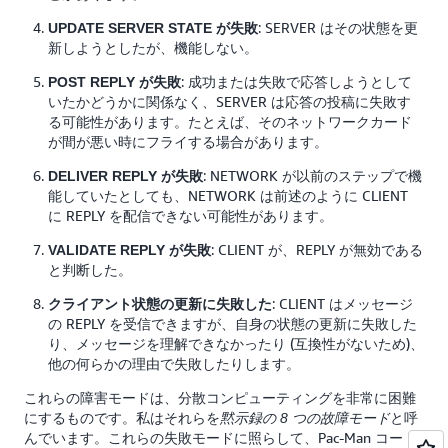
: SERVER はその状態を更
UPDATE SERVER STATE が失敗
新しようとしたが、機能しない。
: 成功または失敗で応答しようとして
POST REPLY が失敗
いたかどうかに関係なく、SERVER は応答の投稿に失敗す
る可能性があります。たとえば、そのネットワークカード
が間が悪い時にフライする場合があります。
: NETWORK が以前のステップで機
DELIVER REPLY が失敗
能していたとしても、NETWORK は前述のように CLIENT
に REPLY を配信できない可能性があります。
: CLIENT が、REPLY が無効である
VALIDATE REPLY が失敗
と判断した。
: CLIENT はメッセージ
クライアント状態の更新に失敗した
の REPLY を受信できますが、自身の状態の更新に失敗した
り、メッセージを理解できなかったり (互換性がないため)、
他の何らかの理由で失敗したりします。
これらの障害モードは、分散コンピューティングを非常に困難
にするものです。私はそれらを
と呼
黙示録の 8 つの故障モード
んでいます。これらの失敗モードに照らして、Pac-Man コード