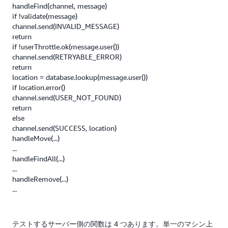
handleFind(channel, message)
if !validate(message)
channel.send(INVALID_MESSAGE)
return
if !userThrottle.ok(message.user())
channel.send(RETRYABLE_ERROR)
return
location = database.lookup(message.user())
if location.error()
channel.send(USER_NOT_FOUND)
return
else
channel.send(SUCCESS, location)
handleMove(...)
...
handleFindAll(...)
...
handleRemove(...)
...
テストするサーバー側の関数は 4 つあります。単一のマシン上