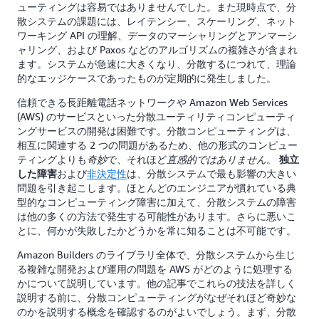
ューティングは容易ではありませんでした。また現時点で、分
散システムの課題には、レイテンシー、スケーリング、ネット
ワーキング API の理解、データのマーシャリングとアンマーシ
ャリング、および Paxos などのアルゴリズムの複雑さが含まれ
ます。システムが急速に大きくなり、分散するにつれて、理論
的なエッジケースであったものが定期的に発生しました。
信頼できる長距離電話ネットワークや Amazon Web Services
(AWS) のサービスといった分散ユーティリティコンピューティ
ングサービスの開発は困難です。分散コンピューティングは、
相互に関連する 2 つの問題があるため、他の形式のコンピュー
ティングよりも
で、それほど
。
奇妙
直感的
ではありません
独立
および
非決定性
は、分散システムで最も影響の大きい
した障害
問題を引き起こします。ほとんどのエンジニアが慣れている典
型的なコンピューティング障害に加えて、分散システムの障害
は他の多くの方法で発生する可能性があります。さらに悪いこ
とに、何かが失敗したかどうかを常に知ることは不可能です。
Amazon Builders のライブラリ全体で、分散システムから生じ
る複雑な開発および運用の問題を AWS がどのように処理する
かについて説明しています。他の記事でこれらの技法を詳しく
説明する前に、分散コンピューティングがなぜそれほど奇妙な
のかを説明する概念を確認するのがよいでしょう。まず、分散