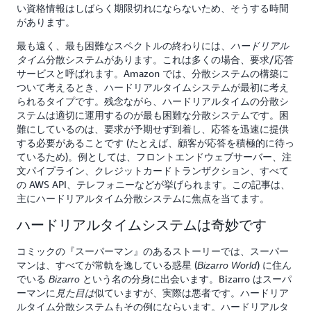
い資格情報はしばらく期限切れにならないため、そうする時間
があります。
最も遠く、最も困難なスペクトルの終わりには、
ハードリアル
分散システムがあります。これは多くの場合、要求/応答
タイム
サービスと呼ばれます。Amazon では、分散システムの構築に
ついて考えるとき、ハードリアルタイムシステムが最初に考え
られるタイプです。残念ながら、ハードリアルタイムの分散シ
ステムは適切に運用するのが最も困難な分散システムです。困
難にしているのは、要求が予期せず到着し、応答を迅速に提供
する必要があることです (たとえば、顧客が応答を積極的に待っ
ているため)。例としては、フロントエンドウェブサーバー、注
文パイプライン、クレジットカードトランザクション、すべて
の AWS API、テレフォニーなどが挙げられます。この記事は、
主にハードリアルタイム分散システムに焦点を当てます。
ハードリアルタイムシステムは奇妙です
コミックの『スーパーマン』のあるストーリーでは、スーパー
マンは、すべてが常軌を逸している惑星 (
) に住ん
Bizarro World
でいる
という名の分身に出会います。Bizarro はスーパ
Bizarro
ーマンに
似ていますが、実際は悪者です。ハードリア
見た目は
ルタイム分散システムもその例にならいます。ハードリアルタ