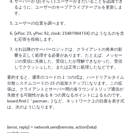
サーバーが (おそらく) ユーザーがまだいることを認識でき
るように、ユーザーのキープアライブテーブルを更新しま
す。
ユーザーの位置を調べます。
{xPos: 23, yPos: 92, clock: 23481984134} のようなものを含
む応答を投稿します。
それ以降のサーバーロジックは、クライアントの将来の影
響を正しく処理する必要があります。たとえば、メッセー
ジの受信に失敗した、受信したが理解できなかった、受信
してクラッシュした、または正常に処理したなどです。
要約すると、通常のコードの
は、ハードリアルタイム
1 つの式
分散システムコードの
の追加ステップになります。この拡
15
張は、クライアントとサーバー間の各ラウンドトリップ通信が
失敗する可能性がある 8 つの異なるポイントによるものです。
board.find (「pacman」) など、ネットワーク上の往復を表す式
は、次のようになります。
(error, reply) = network.send(remote, actionData)
switch error