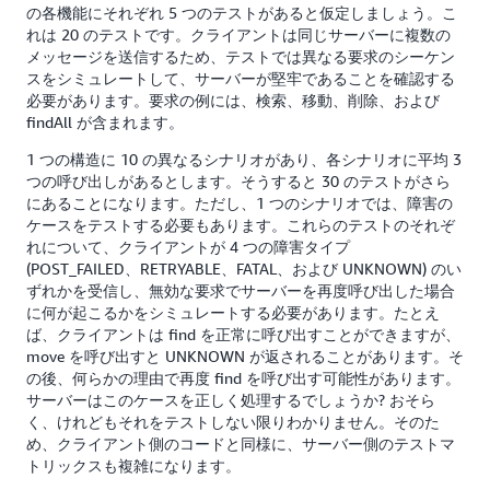
の各機能にそれぞれ 5 つのテストがあると仮定しましょう。こ
れは 20 のテストです。クライアントは同じサーバーに複数の
メッセージを送信するため、テストでは異なる要求のシーケン
スをシミュレートして、サーバーが堅牢であることを確認する
必要があります。要求の例には、検索、移動、削除、および
findAll が含まれます。
1 つの構造に 10 の異なるシナリオがあり、各シナリオに平均 3
つの呼び出しがあるとします。そうすると 30 のテストがさら
にあることになります。ただし、1 つのシナリオでは、障害の
ケースをテストする必要もあります。これらのテストのそれぞ
れについて、クライアントが 4 つの障害タイプ
(POST_FAILED、RETRYABLE、FATAL、および UNKNOWN) のい
ずれかを受信し、無効な要求でサーバーを再度呼び出した場合
に何が起こるかをシミュレートする必要があります。たとえ
ば、クライアントは find を正常に呼び出すことができますが、
move を呼び出すと UNKNOWN が返されることがあります。そ
の後、何らかの理由で再度 find を呼び出す可能性があります。
サーバーはこのケースを正しく処理するでしょうか? おそら
く、けれどもそれをテストしない限りわかりません。そのた
め、クライアント側のコードと同様に、サーバー側のテストマ
トリックスも複雑になります。