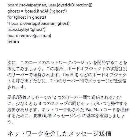
board.move(pacman, user.joystickDirection())
ghosts = board.findAll(":ghost")
for (ghost in ghosts)
if board.overlaps(pacman, ghost)
user.slayBy(":ghost")
board.remove(pacman)
return
次に、このコードのネットワークバージョンを開発することを
考えてみましょう。この場合、ボードオブジェクトの状態は別
のサーバーで維持されます。findAll() などのボードオブジェク
トを呼び出すたびに、2 つのサーバー間でメッセージが送受信
されます。
要求/応答メッセージが 2 つのサーバー間で送信されるたび
に、少なくとも 8 つのステップの同じセットがいつも発生する
必要があります。ネットワーク化された Pac-Man コードを理解
するために、要求/応答メッセージングの基本を確認しましょ
う。
ネットワークを介したメッセージ送信