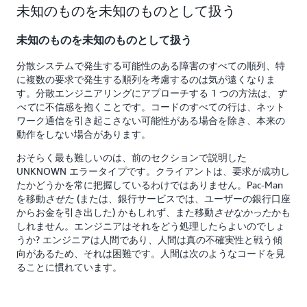
未知のものを未知のものとして扱う
未知のものを未知のものとして扱う
分散システムで発生する可能性のある障害のすべての順列、特
に複数の要求で発生する順列を考慮するのは気が遠くなりま
す。分散エンジニアリングにアプローチする 1 つの方法は、
す
に不信感を抱くことです。コードのすべての行は、ネット
べて
ワーク通信を引き起こさない可能性がある場合を除き、本来の
動作をしない場合があります。
おそらく最も難しいのは、前のセクションで説明した
UNKNOWN エラータイプです。クライアントは、要求が成功し
たかどうかを常に把握しているわけではありません。Pac-Man
を移動
(または、銀行サービスでは、ユーザーの銀行口座
させた
からお金を引き出した) かもしれず、また移動
かも
させなかった
しれません。エンジニアはそれをどう処理したらよいのでしょ
うか? エンジニアは人間であり、人間は真の不確実性と戦う傾
向があるため、それは困難です。人間は次のようなコードを見
ることに慣れています。