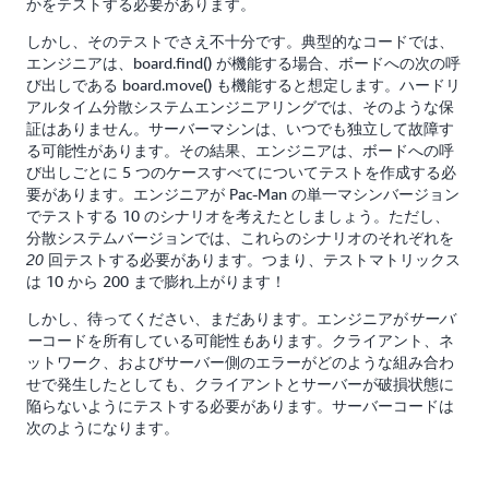
かをテストする必要があります。
しかし、そのテストでさえ不十分です。典型的なコードでは、
エンジニアは、board.find() が機能する場合、ボードへの次の呼
び出しである board.move() も機能すると想定します。ハードリ
アルタイム分散システムエンジニアリングでは、そのような保
証はありません。サーバーマシンは、いつでも独立して故障す
る可能性があります。その結果、エンジニアは、ボードへの呼
び出しごとに 5 つのケースすべてについてテストを作成する必
要があります。エンジニアが Pac-Man の単一マシンバージョン
でテストする 10 のシナリオを考えたとしましょう。ただし、
分散システムバージョンでは、これらのシナリオのそれぞれを
回テストする必要があります。つまり、テストマトリックス
20
は 10 から 200 まで膨れ上がります！
しかし、待ってください、まだあります。エンジニアが
サーバ
コードを所有している可能性
あります。クライアント、ネ
ー
も
ットワーク、およびサーバー側のエラーがどのような組み合わ
せで発生したとしても、クライアントとサーバーが破損状態に
陥らないようにテストする必要があります。サーバーコードは
次のようになります。