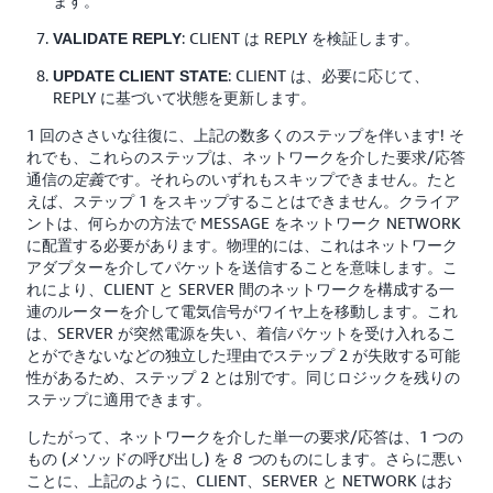
ます。
: CLIENT は REPLY を検証します。
VALIDATE REPLY
: CLIENT は、必要に応じて、
UPDATE CLIENT STATE
REPLY に基づいて状態を更新します。
1 回のささいな往復に、上記の数多くのステップを伴います! そ
れでも、これらのステップは、ネットワークを介した要求/応答
通信の
です。それらのいずれもスキップできません。たと
定義
えば、ステップ 1 をスキップすることはできません。クライア
ントは、何らかの方法で MESSAGE をネットワーク NETWORK
に配置する必要があります。物理的には、これはネットワーク
アダプターを介してパケットを送信することを意味します。こ
れにより、CLIENT と SERVER 間のネットワークを構成する一
連のルーターを介して電気信号がワイヤ上を移動します。これ
は、SERVER が突然電源を失い、着信パケットを受け入れるこ
とができないなどの独立した理由でステップ 2 が失敗する可能
性があるため、ステップ 2 とは別です。同じロジックを残りの
ステップに適用できます。
したがって、ネットワークを介した単一の要求/応答は、1 つの
もの (メソッドの呼び出し) を
のものにします。さらに悪い
8 つ
ことに、上記のように、CLIENT、SERVER と NETWORK はお