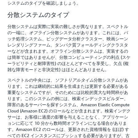
システムのタイプを確認しましょう。
分散システムのタイプ
分散システムは実際に実装の難しさが異なります。スペクトル
の一端に、
分散システムがあります。これには、バ
オフライン
ッチ処理システム、ビッグデータ分析クラスター、映画シーン
レンダリングファーム、タンパク質フォールディングクラスタ
ーなどが含まれます。オフライン分散システムは、実装するの
は簡単ではありませんが、分散コンピューティングの利点 (スケ
ーラビリティと耐障害性) のほとんどすべてを享受し、欠点 (複
雑な障害モードと非決定性) はほとんどありません。
スペクトルの中央には、
分散システムがあ
ソフトリアルタイム
ります。これは継続的に結果を生成または更新する必要がある
重要なシステムですが、そのためには比較的寛大な時間枠があ
ります。このシステムの例には、検索インデックスビルダー、
障害のあるサーバーを探すシステム、Amazon Elastic Compute
Cloud (Amazon EC2) のロールなどが含まれます。検索インデク
サーは、お客様に過度の影響を与えることなく、アプリケーシ
ョンに応じて 10 分から数時間オフラインになる場合がありま
す。Amazon EC2 のロールは、更新された資格情報を (ほぼ) す
べての EC2 インスタンスにプッシュする必要がありますが、古