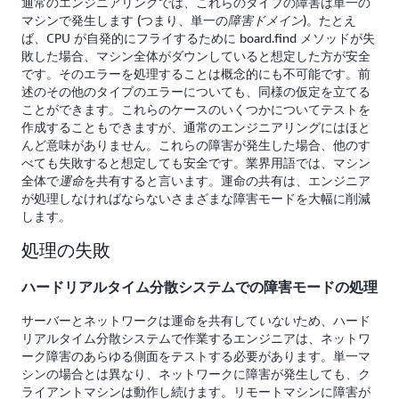
通常のエンジニアリングでは、これらのタイプの障害は単一の
マシンで発生します (つまり、単一の
)。たとえ
障害ドメイン
ば、CPU が自発的にフライするために board.find メソッドが失
敗した場合、マシン全体がダウンしていると想定した方が安全
です。そのエラーを処理することは概念的にも不可能です。前
述のその他のタイプのエラーについても、同様の仮定を立てる
ことができます。これらのケースのいくつかについてテストを
作成することもできますが、通常のエンジニアリングにはほと
んど意味がありません。これらの障害が発生した場合、他のす
べても失敗すると想定しても安全です。業界用語では、マシン
全体で
を共有すると言います。運命の共有は、エンジニア
運命
が処理しなければならないさまざまな障害モードを大幅に削減
します。
処理の失敗
ハードリアルタイム分散システムでの障害モードの処理
サーバーとネットワークは運命を共有して
ため、ハード
いない
リアルタイム分散システムで作業するエンジニアは、ネットワ
ーク障害のあらゆる側面をテストする必要があります。単一マ
シンの場合とは異なり、ネットワークに障害が発生しても、ク
ライアントマシンは動作し続けます。リモートマシンに障害が