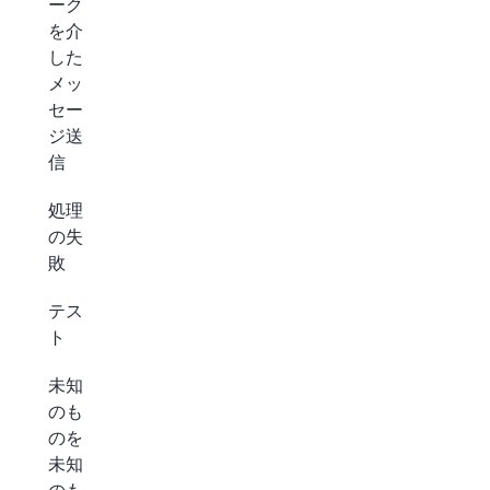
ーク
を介
した
メッ
セー
ジ送
信
処理
の失
敗
テス
ト
未知
のも
のを
未知