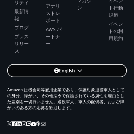
マガジ
イベン
リティ
アナリ
ン
ト行動
最新情
ストレ
規範
報
ポート
イベン
ブログ
AWS パ
トの利
プレス
ートナ
用規約
リリー
ー
ス
English
Amazon は機会均等雇用企業であり、保護対象退役軍人として
の身分、障がい、その他法令で保護されている属性を理由とし
た差別を一切行いません。退役軍人、軍人の配偶者、および障
がいのある方の応募を歓迎します。