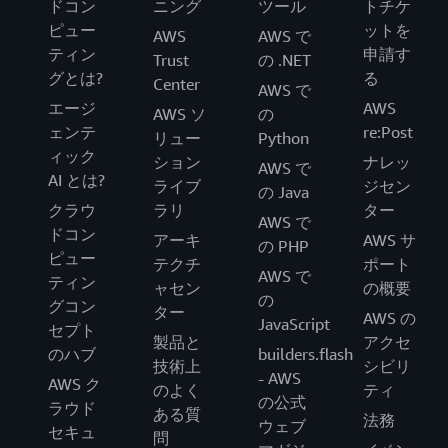
ドコン
ニング
ツール
トチケ
ピュー
ットを
AWS
AWS で
ティン
申請す
Trust
の .NET
グとは?
る
Center
AWS で
エージ
AWS
AWS ソ
の
ェンテ
re:Post
リュー
Python
ィック
ション
ナレッ
AWS で
AI とは?
ライブ
ジセン
の Java
クラウ
ラリ
ター
AWS で
ドコン
アーキ
AWS サ
の PHP
ピュー
テクチ
ポート
AWS で
ティン
ャセン
の概要
の
グコン
ター
AWS の
JavaScript
セプト
製品と
アクセ
のハブ
builders.flash
技術上
シビリ
- AWS
AWS ク
のよく
ティ
の公式
ラウド
ある質
法務
ウェブ
セキュ
問