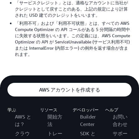
「サービスクレジット」とは、適格なアカウントに当社が
クレジットとして戻すことのある、上記の規定により計算
された USD 建てのクレジットをいいます。
「利用不可」および「利用不可状態」とは、すべての AWS
Compute Optimizer の API コールがある 5 分間隔の時間中
に失敗する状態をいいます。この定義には、AWS Compute
Optimizer の API が ServiceUnavailable (サービス利用不可)
または InternalError (内部エラー) の例外を返す場合が含ま
れます。
AWS アカウントを作成する
学ぶ
リソース
デベロッパー
ヘルプ
AWS と
開始方
Builder
お問い
は？
法
Center
合わせ
クラウ
トレー
SDK と
サポー