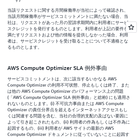
当該リクエストに関する月間稼働率が当社によって確認され、
当該月間稼働率がサービスコミットメントに満たない場合、当
社は、リクエストがあった月の翌請求期間内に利用者にサービ
スクレジットを発行するものとします。利用者が上記の要件を
満たすリクエストおよび他の情報を提供しなかった場合、利用
者は、サービスクレジットを受け取ることについて不適格とな
るものとします。
AWS Compute Optimizer SLA 例外事由
サービスコミットメントは、次に該当するいかなる AWS
Compute Optimizer の利用不可状態、停止もしくは終了、また
は他の AWS Compute Optimizer のパフォーマンス上の問題
(「AWS Compute Optimizer SLA 例外事由」と総称) にも適用さ
れないものとします。(i) 不可抗力事由または AWS Compute
Optimizer の責任分界点を超えるインターネットアクセスもし
くは関連する問題を含む、当社の合理的支配の及ばない要因に
よって引き起こされたもの、(ii) 利用者の作為もしくは不作為に
起因するもの、(iii) 利用者が AWS サイトの最新の AWS
Compute Optimizer ドキュメントに従っていないことに起因す