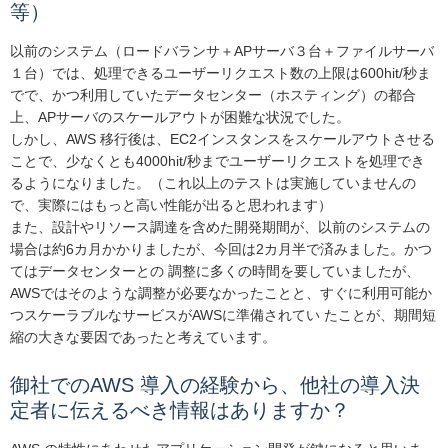
等）
以前のシステム（ロードバランサ＋APサーバ３台＋ファイルサーバ
１台）では、処理できるユーザーリクエスト数の上限は600hit/秒ま
でで、かつ利用していたデータセンター（ホスティング）の都合
上、APサーバのスケールアウトが困難な状況でした。
しかし、AWS 移行後は、EC2インスタンスをスケールアウトさせる
ことで、少なくとも4000hit/秒までユーザーリクエストを処理でき
るようになりました。（これ以上のテストは実施していませんの
で、実際にはもっと高い性能が出ると思われます）
また、設計やリソース調達を含めた開発期間が、以前のシステムの
場合は約6カ月かかりましたが、今回は2カ月半で済みました。かつ
てはデータセンターとの 調整に多くの時間を要していましたが、
AWSではそのような調整が必要なかったことと、すぐに利用可能か
つスケーラブルなサービスがAWSに準備されてい たことが、期間短
縮の大きな要因であったと考えています。
御社でのAWS 導入の経験から、他社の導入決
定者に伝えるべき情報はありますか？